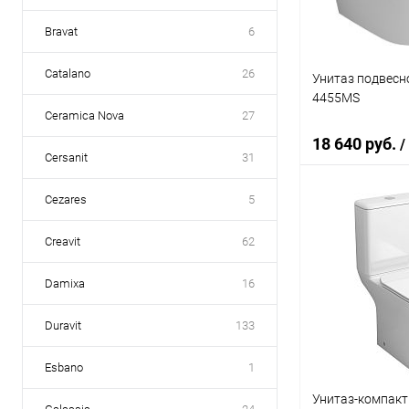
Bravat
6
Catalano
26
Унитаз подвесн
4455MS
Ceramica Nova
27
18 640 руб.
/
Cersanit
31
Cezares
5
В 
Creavit
62
Купить в 1 кл
Damixa
16
В избранное
Duravit
133
Esbano
1
Унитаз-компакт