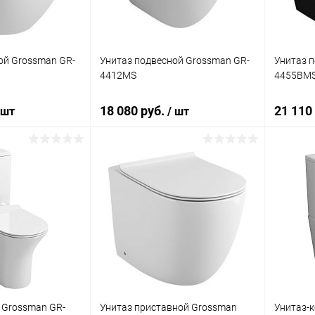
ой Grossman GR-
Унитаз подвесной Grossman GR-
Унитаз 
4412MS
4455BMS
18 080 руб.
21 110
 шт
/ шт
корзину
В корзину
ик
Сравнение
Купить в 1 клик
Сравнение
Купит
Под заказ
В избранное
Под заказ
В изб
 Grossman GR-
Унитаз приставной Grossman
Унитаз-