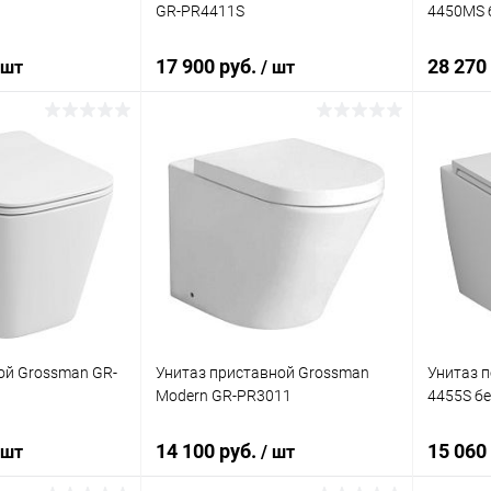
GR-PR4411S
4450MS 
17 900 руб.
28 270
 шт
/ шт
корзину
В корзину
ик
Сравнение
Купить в 1 клик
Сравнение
Купит
Под заказ
В избранное
Под заказ
В изб
ой Grossman GR-
Унитаз приставной Grossman
Унитаз 
Modern GR-PR3011
4455S б
14 100 руб.
15 060
 шт
/ шт