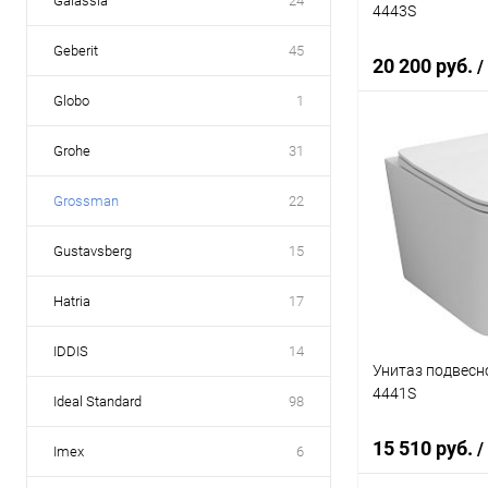
Galassia
24
4443S
Geberit
45
20 200 руб.
/
Globo
1
Grohe
31
В 
Grossman
22
Купить в 1 кл
В избранное
Gustavsberg
15
Hatria
17
IDDIS
14
Унитаз подвесн
4441S
Ideal Standard
98
15 510 руб.
/
Imex
6