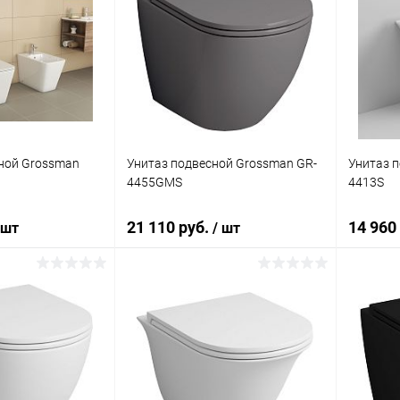
ной Grossman
Унитаз подвесной Grossman GR-
Унитаз 
4455GMS
4413S
21 110 руб.
14 960
 шт
/ шт
корзину
В корзину
ик
Сравнение
Купить в 1 клик
Сравнение
Купит
Под заказ
В избранное
Под заказ
В изб