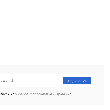
ь в 1 клик
Сравнение
Купить в 1 клик
Сравнение
ранное
Под заказ
В избранное
Под заказ
Подписаться
гласен на
обработку персональных данных.
*