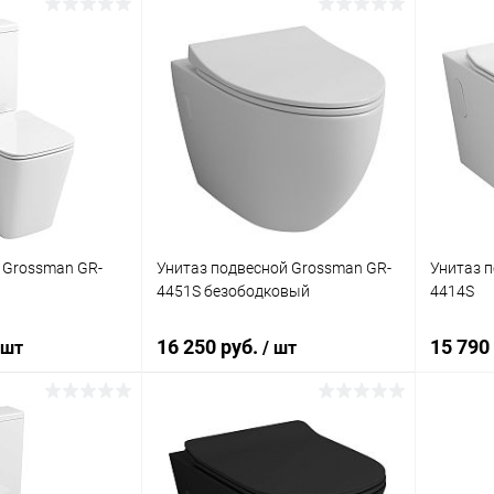
корзину
В корзину
ик
Сравнение
Купить в 1 клик
Сравнение
Купит
Под заказ
В избранное
Под заказ
В изб
 Grossman GR-
Унитаз подвесной Grossman GR-
Унитаз 
4451S безободковый
4414S
16 250 руб.
15 790
 шт
/ шт
корзину
В корзину