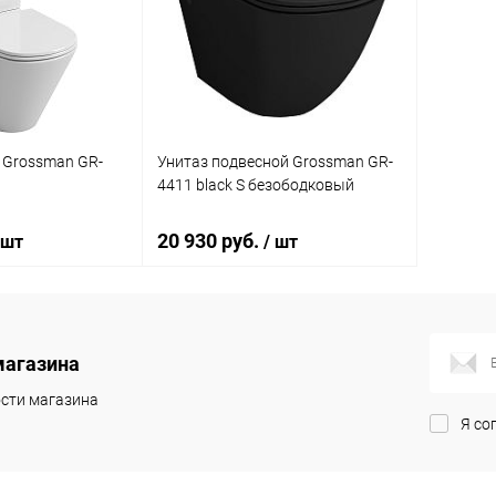
ик
Сравнение
Купить в 1 клик
Сравнение
Купит
Под заказ
В избранное
Под заказ
В изб
 Grossman GR-
Унитаз подвесной Grossman GR-
4411 black S безободковый
20 930 руб.
 шт
/ шт
корзину
В корзину
магазина
ик
Сравнение
Купить в 1 клик
Сравнение
сти магазина
Я со
Под заказ
В избранное
Под заказ