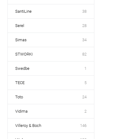
SantiLine
38
Serel
28
Simas
34
STWORKI
82
Swedbe
1
TECE
5
Toto
24
Vidima
2
Villeroy & Boch
146