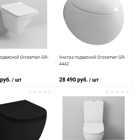
подвесной Grossman GR-
Унитаз подвесной Grossman GR-
4442
 руб.
28 490 руб.
/ шт
/ шт
В корзину
В корзину
ь в 1 клик
Сравнение
Купить в 1 клик
Сравнение
ранное
Под заказ
В избранное
Под заказ