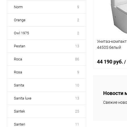
Купить в 1 кл
Norm
9
В избранное
Orange
2
Owl 1975
2
Унитаз-компакт
Pestan
13
4450S белый
Roca
86
44 190 руб.
/
Rosa
9
В 
Sanita
10
Новости 
Sanita luxe
13
Купить в 1 кл
Свежие ново
В избранное
Santek
25
Santeri
11