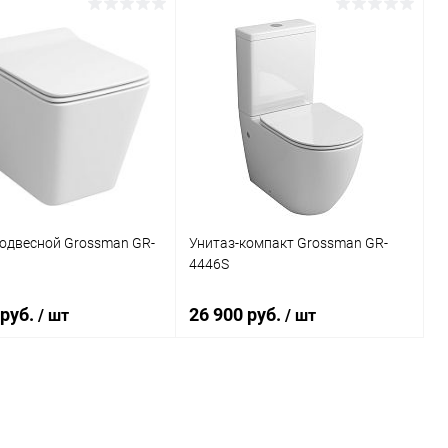
В корзину
В корзину
ь в 1 клик
Сравнение
Купить в 1 клик
Сравнение
ранное
Под заказ
В избранное
Под заказ
подвесной Grossman GR-
Унитаз-компакт Grossman GR-
4446S
 руб.
26 900 руб.
/ шт
/ шт
В корзину
В корзину