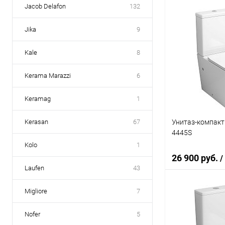
Jacob Delafon
132
В 
Jika
9
Купить в 1 кл
Kale
8
В избранное
Kerama Marazzi
6
Keramag
1
Унитаз-компакт
Kerasan
67
4445S
Kolo
1
26 900 руб.
/
Laufen
43
Migliore
7
В 
Nofer
5