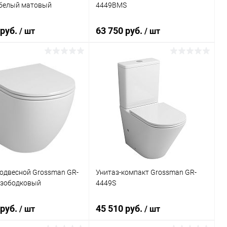
белый матовый
4449BMS
 руб.
63 750 руб.
/ шт
/ шт
В корзину
В корзину
ь в 1 клик
Сравнение
Купить в 1 клик
Сравнение
ранное
Под заказ
В избранное
Под заказ
подвесной Grossman GR-
Унитаз-компакт Grossman GR-
езободковый
4449S
 руб.
45 510 руб.
/ шт
/ шт