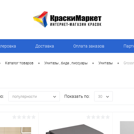
леровка
Доставка
Оплата заказов
Парт
•
•
•
•
Каталог товаров
Унитазы , биде , писсуары
Унитазы
Gross
о:
Показать по:
популярности
30