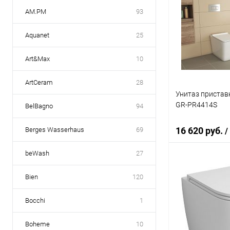
AM.PM
93
Aquanet
25
Art&Max
10
ArtCeram
28
Унитаз пристав
GR-PR4414S
BelBagno
94
16 620 руб.
Berges Wasserhaus
69
/
beWash
27
В 
Bien
120
Купить в 1 кл
Bocchi
1
В избранное
Boheme
10