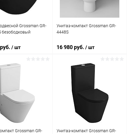
подвесной Grossman GR-
Унитаз-компакт Grossman GR-
 безободковый
4448S
 руб.
16 980 руб.
/ шт
/ шт
В корзину
В корзину
ь в 1 клик
Сравнение
Купить в 1 клик
Сравнение
ранное
Под заказ
В избранное
Под заказ
компакт Grossman GR-
Унитаз-компакт Grossman GR-