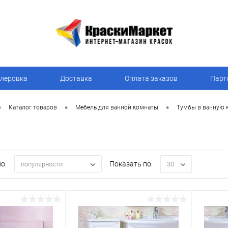
леровка
Доставка
Оплата заказов
Парт
•
•
•
Каталог товаров
Мебель для ванной комнаты
Тумбы в ванную 
о:
Показать по:
популярности
30