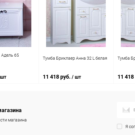
 Адель 65
Тумба Бриклаер Анна 32 L белая
Тумба Бр
11 418 руб.
11 418
 шт
/ шт
корзину
В корзину
магазина
ик
Сравнение
Купить в 1 клик
К сравнению
Купит
сти магазина
Я со
Под заказ
В избранное
Под заказ
В изб