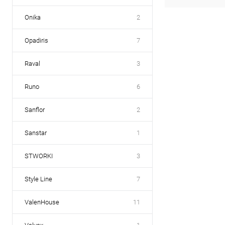
Onika
2
Opadiris
7
Raval
3
Runo
6
Sanflor
2
Sanstar
1
STWORKI
3
Style Line
7
ValenHouse
11