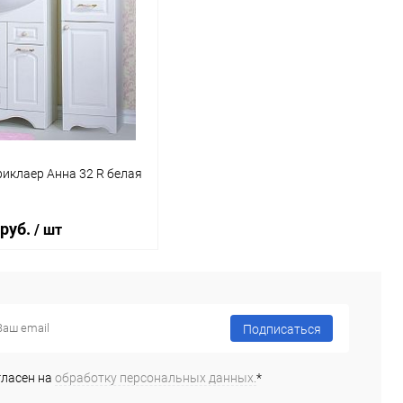
иклаер Анна 32 R белая
 руб.
/ шт
В корзину
Подписаться
ь в 1 клик
К сравнению
гласен на
обработку персональных данных.
*
ранное
Под заказ