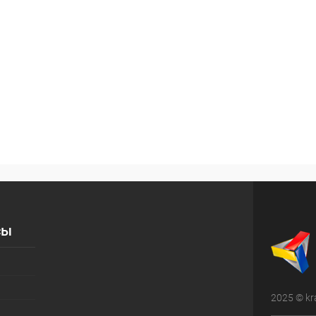
сы
2025 © kr