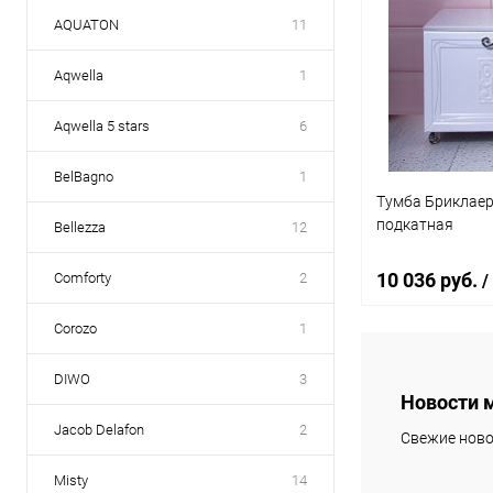
AQUATON
11
Aqwella
1
Aqwella 5 stars
6
BelBagno
1
Тумба Бриклаер
подкатная
Bellezza
12
10 036 руб.
Comforty
2
/
Corozo
1
В 
DIWO
3
Новости 
Купить в 1 кл
Jacob Delafon
2
Свежие ново
В избранное
Misty
14