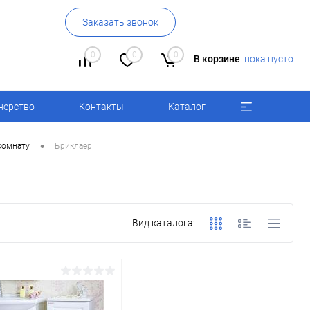
Заказать звонок
0
0
0
В корзине
пока пусто
нерство
Контакты
Каталог
•
комнату
Бриклаер
Вид каталога: