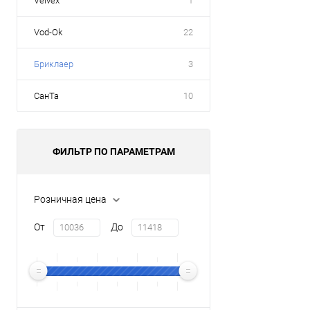
Velvex
1
Vod-Ok
22
Бриклаер
3
СанТа
10
ФИЛЬТР ПО ПАРАМЕТРАМ
Розничная цена
От
До