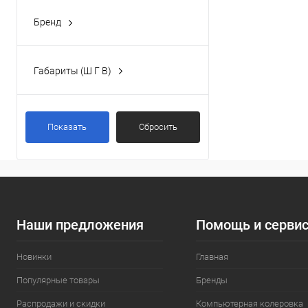
Бренд
Бриклаер
(3)
Габариты (Ш Г В)
33.8x33x88.5 см
(2)
62x46.5x48.5 см
(1)
Показать
Сбросить
Наши предложения
Помощь и серви
Новинки
Главная
Популярные товары
Бренды
Распродажи и скидки
Компьютерная колеровка