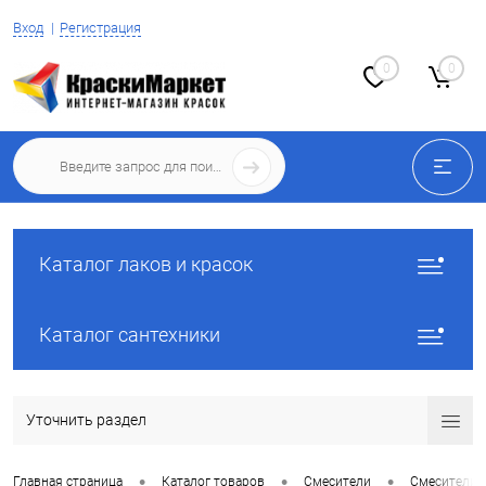
Вход
Регистрация
0
0
Каталог лаков и красок
Каталог сантехники
Уточнить раздел
•
•
•
Главная страница
Каталог товаров
Смесители
Смесители 