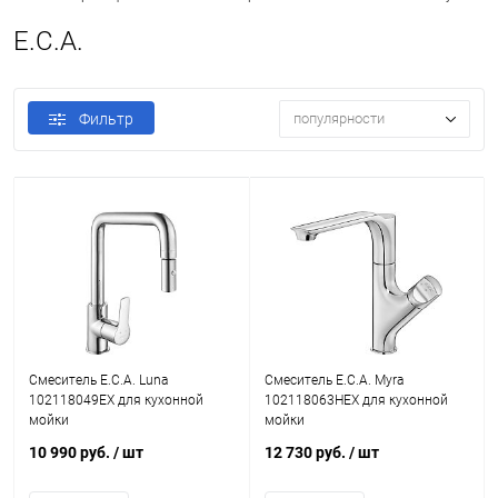
E.C.A.
Фильтр
популярности
Смеситель E.C.A. Luna
Смеситель E.C.A. Myra
102118049EX для кухонной
102118063HEX для кухонной
мойки
мойки
10 990 руб.
/ шт
12 730 руб.
/ шт