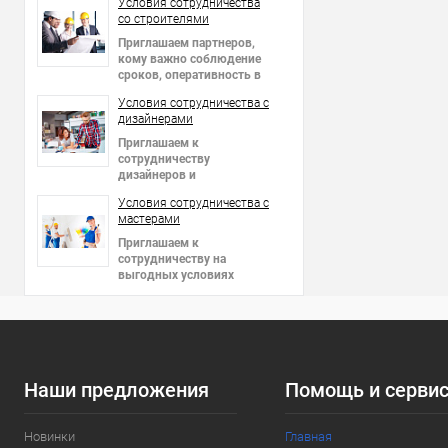
Условия сотрудничества
со строителями
Приглашаем партнеров
,
кому важно соблюдение
сроков, оперативность в
решении вопросов и
Условия сотрудничества c
гибкие цены!
дизайнерами
Приглашаем к
сотрудничеству
дизайнеров и
архитекторов,
Условия сотрудничества c
предоставляем скидки!
мастерами
Приглашаем к
сотрудничеству на
выгодных условиях
мастеров в сфере отделки
интерьеров и фасадов!
Наши предложения
Помощь и серви
Новинки
Главная