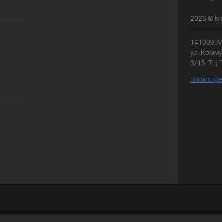
2025 © kr
141009, М
ул. Комму
3/15, ТЦ 
Посмотре