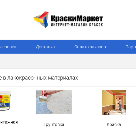
леровка
Доставка
Оплата заказов
Парт
е в лакокрасочных материалах
онтажная
Грунтовка
Краска