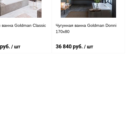
 ванна Goldman Classic
Чугунная ванна Goldman Donni
170x80
 руб.
36 840 руб.
/ шт
/ шт
Подписаться
В корзину
ь в 1 клик
Сравнение
Купить в 1 клик
Сравнение
ранное
Недоступно
В избранное
Под заказ