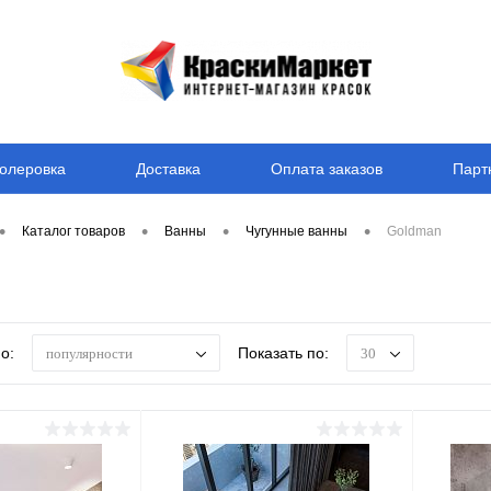
олеровка
Доставка
Оплата заказов
Парт
•
•
•
•
Каталог товаров
Ванны
Чугунные ванны
Goldman
о:
Показать по:
популярности
30