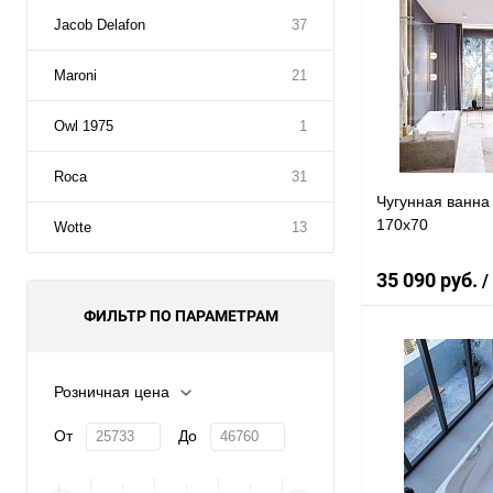
Jacob Delafon
37
Maroni
21
Owl 1975
1
Roca
31
Чугунная ванна
170x70
Wotte
13
35 090 руб.
/
ФИЛЬТР ПО ПАРАМЕТРАМ
Под
Розничная цена
Купить в 1 к
От
До
В избранное