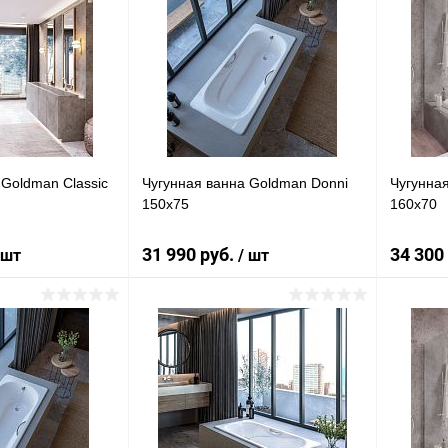
 Goldman Classic
Чугунная ванна Goldman Donni
Чугунная
150x75
160x70
31 990 руб.
34 300
 шт
/ шт
писаться
Подписаться
лик
Сравнение
Купить в 1 клик
Сравнение
Купит
Недоступно
В избранное
Недоступно
В изб