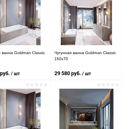
 ванна Goldman Classic
Чугунная ванна Goldman Classic
150x70
 руб.
29 580 руб.
/ шт
/ шт
Подписаться
Подписаться
ь в 1 клик
Сравнение
Купить в 1 клик
Сравнение
ранное
Недоступно
В избранное
Недоступно