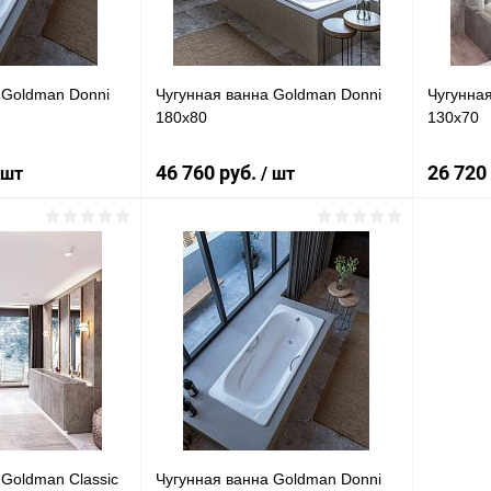
 Goldman Donni
Чугунная ванна Goldman Donni
Чугунная
180x80
130x70
46 760 руб.
26 720
 шт
/ шт
писаться
В корзину
лик
Сравнение
Купить в 1 клик
Сравнение
Купит
Недоступно
В избранное
Под заказ
В изб
 Goldman Classic
Чугунная ванна Goldman Donni