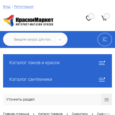
Вход
Регистрация
0
0
Каталог лаков и красок
Каталог сантехники
Уточнить раздел
•
•
•
Главная страница
Каталог товаров
Смесители
Смесители 