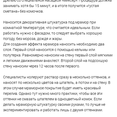
дрелью со специальной насадкой «миксер». Процедура должна
занимать хотя бы 15 минут, и в итоге получится «густая
сметана» без комочков.
Наносится декоративная штукатурка под мрамор при
комнатной температуре, что считается идеальным. Если
работать нужно с фасадом, то следует выбрать хорошую
погоду, без мороза, дождя и жары.
Для создания эффекта мрамора наносить необходимо два
слоя. Первый слой наносится с помощью кельмы или
полутерка. Равномерно наносим на стену первый слой мягкими
и легкими движениями внахлест. Второй слой на подсохшую
стену наносим через 12 часов после первого.
Специалисты колеруют раствор сразу в несколько оттенков, и
наносят по несколько цветов на шпатель, а потом и на стену. В
этом случае мраморное покрытие будет иметь красивый
перелив. Однако тут нужно много практики, чтобы все эти
оттенки не смазать шпателем в одноцветный комок. Если
делать мраморную штукатурку своими руками, то лучше не
экспериментировать и работать лишь с двумя оттенками.