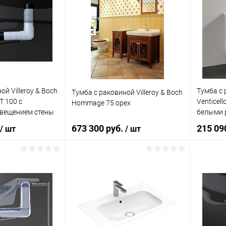
ой Villeroy & Boch
Тумба с 
Тумба с раковиной Villeroy & Boch
T 100 с
Venticell
Hommage 75 орех
свещением стены
белыми 
673 300 руб.
215 09
/ шт
/ шт
корзину
В корзину
ик
Сравнение
Купить в 1 клик
Сравнение
Купит
Под заказ
В избранное
Под заказ
В изб