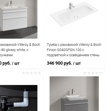
раковиной Villeroy & Boch
Тумба с раковиной Villeroy & Boch
o 80 glossy white, с
Finion G040GFGN 100 с
ручками
подсветкой и освещением стены
0 руб.
346 900 руб.
/ шт
/ шт
Подписаться
В корзину
ь в 1 клик
Сравнение
Купить в 1 клик
Сравнение
ранное
Недоступно
В избранное
Под заказ