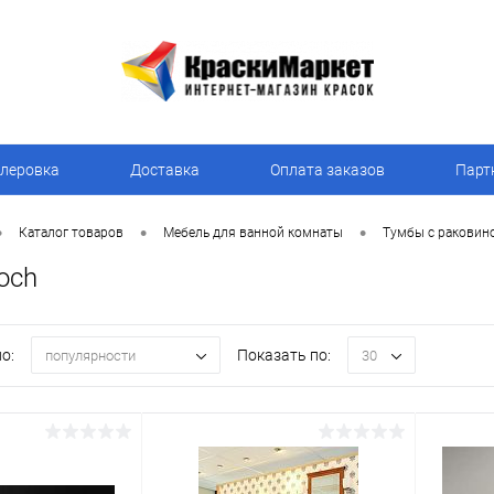
леровка
Доставка
Оплата заказов
Парт
•
•
•
Каталог товаров
Мебель для ванной комнаты
Тумбы с раковин
Boch
о:
Показать по:
популярности
30