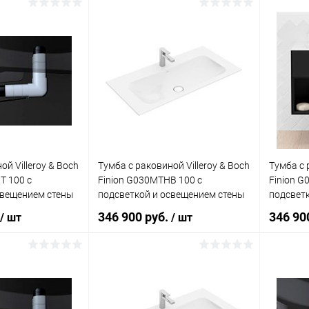
корзину
В корзину
ик
Сравнение
Купить в 1 клик
Сравнение
Купит
Под заказ
В избранное
Под заказ
В изб
ой Villeroy & Boch
Тумба с раковиной Villeroy & Boch
Тумба с 
T 100 с
Finion G030MTHB 100 с
Finion G
свещением стены
подсветкой и освещением стены
подсвет
346 900 руб.
346 90
/ шт
/ шт
корзину
В корзину