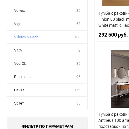
Velvex
35
Тумба с раковин
Finion 80 black m
Vigo
63
white matt, с н
освещением
292 500 руб.
Villeroy & Boch
108
VitrA
2
В 
Vod-Ok
35
Купить в 1 кл
Бриклаер
95
В избранное
СанТа
159
Эстет
35
Тумба с раковин
Antheus 100 ame
ФИЛЬТР ПО ПАРАМЕТРАМ
подставкой из 