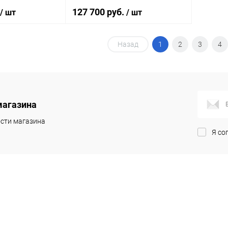
127 700 руб.
/ шт
/ шт
Назад
1
2
3
4
корзину
В корзину
ик
Сравнение
Купить в 1 клик
Сравнение
Под заказ
В избранное
Под заказ
магазина
сти магазина
Я со