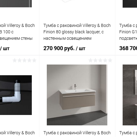
ой Villeroy & Boch
Тумба с раковиной Villeroy & Boch
Тумба с 
B 100 с
Finion 80 glossy black lacquer, с
Finion G
свещением стены
настенным освещением
подсвет
270 900 руб.
368 70
/ шт
/ шт
корзину
В корзину
ик
Сравнение
Купить в 1 клик
Сравнение
Купит
Под заказ
В избранное
Под заказ
В изб
ой Villeroy & Boch
Тумба с раковиной Villeroy & Boch
Тумба с 