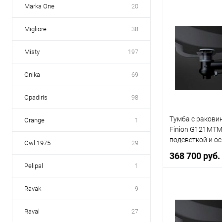
Marka One
20
В 
Migliore
38
Купить в 1 кл
Misty
197
В избранное
Onika
69
Opadiris
98
Тумба с раковин
Orange
1
Finion G121MTM
подсветкой и о
Owl 1975
29
368 700 руб.
Pelipal
1
Ravak
9
В 
Raval
27