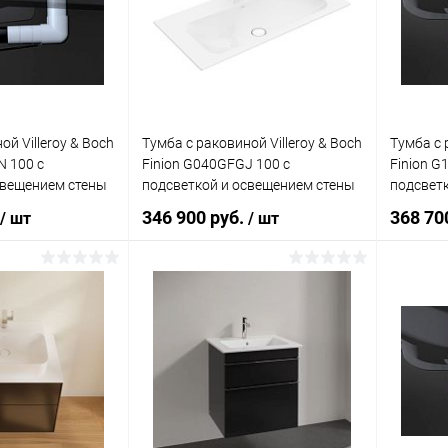
ик
Сравнение
Купить в 1 клик
Сравнение
Купит
Под заказ
В избранное
Под заказ
В изб
ой Villeroy & Boch
Тумба с раковиной Villeroy & Boch
Тумба с 
N 100 с
Finion G040GFGJ 100 с
Finion G
свещением стены
подсветкой и освещением стены
подсвет
346 900 руб.
368 70
/ шт
/ шт
корзину
В корзину
ик
Сравнение
Купить в 1 клик
Сравнение
Купит
Под заказ
В избранное
Под заказ
В изб