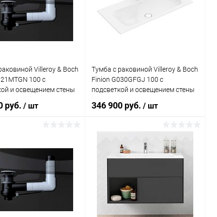
ь в 1 клик
Сравнение
Купить в 1 клик
Сравнение
ранное
Под заказ
В избранное
Под заказ
раковиной Villeroy & Boch
Тумба с раковиной Villeroy & Boch
121MTGN 100 с
Finion G030GFGJ 100 с
кой и освещением стены
подсветкой и освещением стены
0 руб.
346 900 руб.
/ шт
/ шт
В корзину
В корзину
ь в 1 клик
Сравнение
Купить в 1 клик
Сравнение
ранное
Под заказ
В избранное
Под заказ