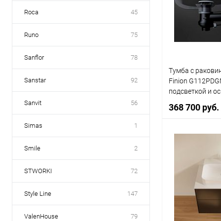
Купить в 1 кл
Roca
45
В избранное
Runo
75
Sanflor
78
Тумба с раковин
Sanstar
92
Finion G112PDG
подсветкой и о
Sanvit
56
368 700 руб.
Simas
1
В 
Smile
2
STWORKI
72
Купить в 1 кл
В избранное
Style Line
147
ValenHouse
79