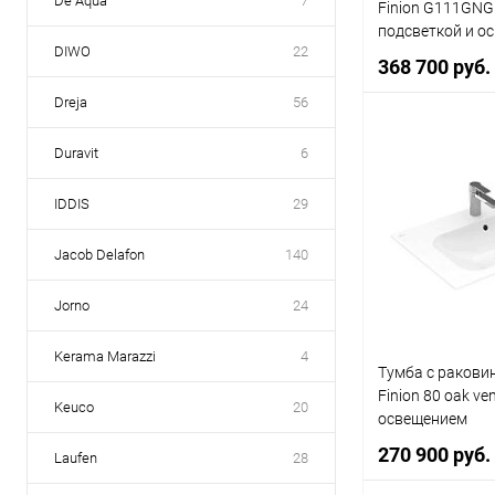
De Aqua
7
Finion G111GNG
подсветкой и о
DIWO
22
368 700 руб.
Dreja
56
Duravit
6
В 
IDDIS
29
Купить в 1 кл
В избранное
Jacob Delafon
140
Jorno
24
Kerama Marazzi
4
Тумба с раковин
Finion 80 oak ve
Keuco
20
освещением
270 900 руб.
Laufen
28