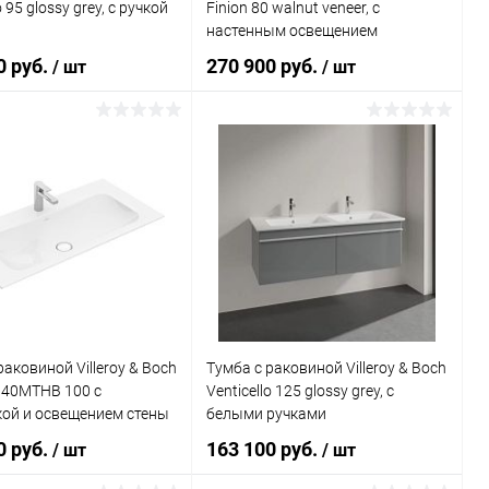
o 95 glossy grey, с ручкой
Finion 80 walnut veneer, с
настенным освещением
0 руб.
270 900 руб.
/ шт
/ шт
В корзину
В корзину
ь в 1 клик
Сравнение
Купить в 1 клик
Сравнение
ранное
Под заказ
В избранное
Под заказ
раковиной Villeroy & Boch
Тумба с раковиной Villeroy & Boch
040MTHB 100 с
Venticello 125 glossy grey, с
кой и освещением стены
белыми ручками
0 руб.
163 100 руб.
/ шт
/ шт