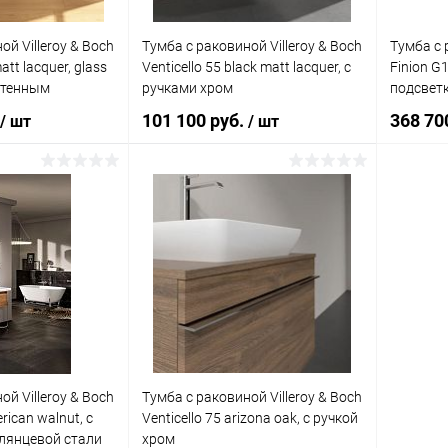
ой Villeroy & Boch
Тумба с раковиной Villeroy & Boch
Тумба с 
att lacquer, glass
Venticello 55 black matt lacquer, с
Finion G
астенным
ручками хром
подсвет
101 100 руб.
368 70
/ шт
/ шт
корзину
В корзину
ик
Сравнение
Купить в 1 клик
Сравнение
Купит
Под заказ
В избранное
Под заказ
В изб
ой Villeroy & Boch
Тумба с раковиной Villeroy & Boch
rican walnut, с
Venticello 75 arizona oak, с ручкой
глянцевой стали
хром