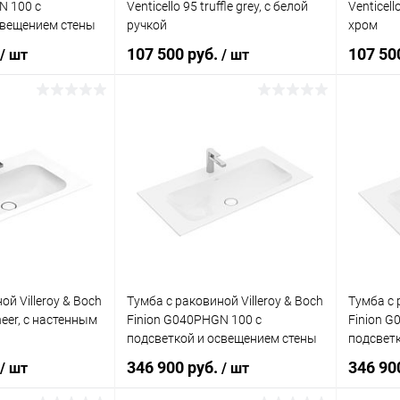
N 100 с
Venticello 95 truffle grey, с белой
Venticell
свещением стены
ручкой
хром
107 500 руб.
107 50
/ шт
/ шт
корзину
В корзину
ик
Сравнение
Купить в 1 клик
Сравнение
Купит
Под заказ
В избранное
Под заказ
В изб
ой Villeroy & Boch
Тумба с раковиной Villeroy & Boch
Тумба с 
neer, с настенным
Finion G040PHGN 100 с
Finion G
подсветкой и освещением стены
подсвет
346 900 руб.
346 90
/ шт
/ шт