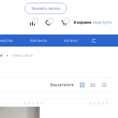
Заказать звонок
0
0
0
В корзине
пока пусто
нерство
Контакты
Каталог
•
ой
Villeroy & Boch
Вид каталога: