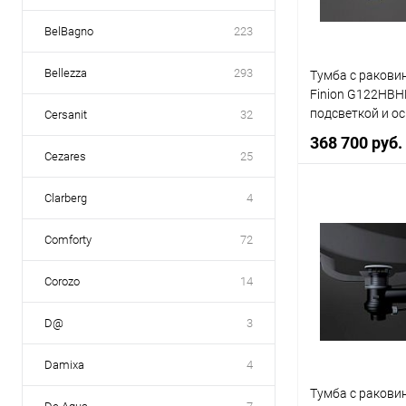
BelBagno
223
Bellezza
293
Тумба с раковин
Finion G122HBH
подсветкой и о
Cersanit
32
368 700 руб.
Cezares
25
Clarberg
4
В 
Comforty
72
Купить в 1 кл
Corozo
14
В избранное
D@
3
Damixa
4
Тумба с раковин