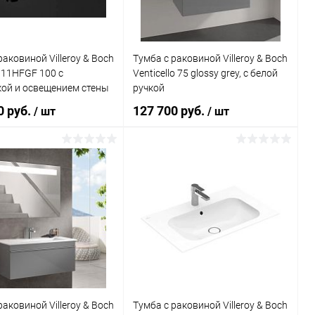
раковиной Villeroy & Boch
Тумба с раковиной Villeroy & Boch
111HFGF 100 с
Venticello 75 glossy grey, с белой
кой и освещением стены
ручкой
0 руб.
127 700 руб.
/ шт
/ шт
В корзину
В корзину
ь в 1 клик
Сравнение
Купить в 1 клик
Сравнение
ранное
Под заказ
В избранное
Под заказ
раковиной Villeroy & Boch
Тумба с раковиной Villeroy & Boch