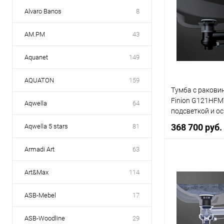
Alvaro Banos
8
AM.PM
43
Aquanet
149
AQUATON
159
Тумба с раковин
Finion G121HFM
Aqwella
64
подсветкой и о
368 700 руб.
Aqwella 5 stars
81
Armadi Art
63
В 
Art&Max
114
Купить в 1 кл
ASB-Mebel
17
В избранное
ASB-Woodline
29