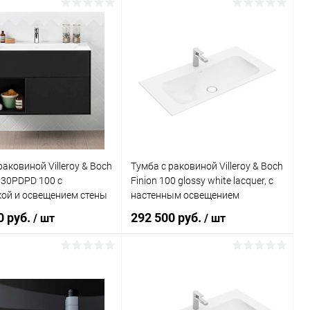
В корзину
В корзину
ь в 1 клик
Сравнение
Купить в 1 клик
Сравнение
ранное
Под заказ
В избранное
Под заказ
раковиной Villeroy & Boch
Тумба с раковиной Villeroy & Boch
030PDPD 100 с
Finion 100 glossy white lacquer, с
кой и освещением стены
настенным освещением
0 руб.
292 500 руб.
/ шт
/ шт
В корзину
В корзину