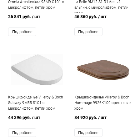
Omnia Architectura 98M9 C101 с
La Belle 9M12 S1 R1 белый
микролифтом, петли хром
альпин, с микролифтом, петли
хром
26 841 руб.
/ шт
46 860 руб.
/ шт
Подробнее
Подробнее
Крышка-сиденье Villeroy & Boch
Крышка-сиденье Villeroy & Boch
Subway 9M55 S101 с
Hommage 9926K100 орех, петли
микролифтом, петли хром
хром
44 396 руб.
/ шт
84 920 руб.
/ шт
Подробнее
Подробнее