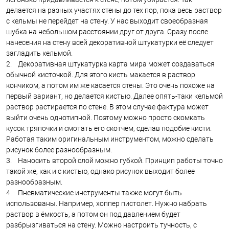
делается на разных участях стены до тех пор, пока весь раствор
с кельмы не перейдет на стену. У нас выходит своеобразная
шубка на небольшом расстоянии друг от друга. Сразу после
нанесения на стену всей декоративной штукатурки её следует
загладить кельмой.
2. Декоративная штукатурка карта мира может создаваться
обычной кисточкой. Для этого кисть макается в раствор
кончиком, а потом им же касается стены. Это очень похоже на
первый вариант, но делается кистью. Далее опять-таки кельмой
раствор растирается по стене. В этом случае фактура может
выйти очень однотипной. Поэтому можно просто скомкать
кусок тряпочки и смотать его скотчем, сделав подобие кисти.
Работая таким оригинальным инструментом, можно сделать
рисунок более разнообразным.
3. Наносить второй слой можно губкой. Принцип работы точно
такой же, как и с кистью, однако рисунок выходит более
разнообразным.
4. Пневматические инструменты также могут быть
использованы. Например, хоппер пистолет. Нужно набрать
раствор в ёмкость, а потом он под давлением будет
разбрызгиваться на стену. Можно настроить тучность, с