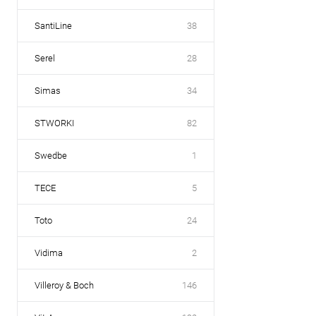
SantiLine
38
Serel
28
Simas
34
STWORKI
82
Swedbe
1
TECE
5
Toto
24
Vidima
2
Villeroy & Boch
146