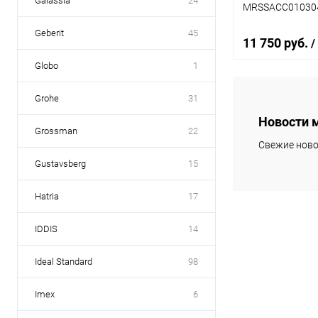
Galassia
24
MRSSACC01030
Geberit
45
11 750 руб.
/
Globo
1
Grohe
31
В 
Новости 
Grossman
22
Купить в 1 кл
Свежие ново
В избранное
Gustavsberg
15
Hatria
17
IDDIS
14
Ideal Standard
98
Imex
6