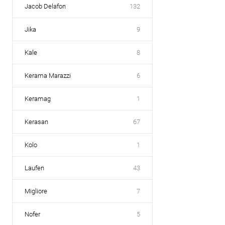
Jacob Delafon
132
Jika
9
Kale
8
Kerama Marazzi
6
Keramag
1
Kerasan
67
Kolo
1
Laufen
43
Migliore
7
Nofer
5