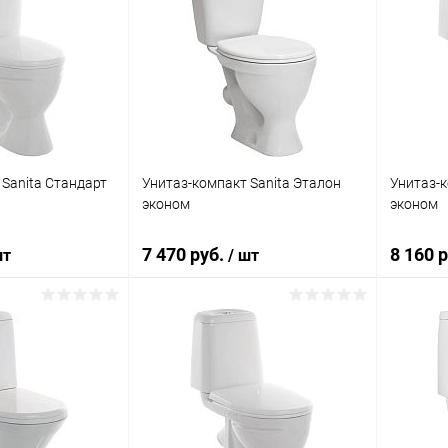
 Sanita Стандарт
Унитаз-компакт Sanita Эталон
Унитаз-к
эконом
эконом
7 470 руб.
8 160 
шт
/ шт
корзину
В корзину
ик
Сравнение
Купить в 1 клик
Сравнение
Купит
Под заказ
В избранное
Под заказ
В изб