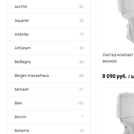
AM.PM
93
Aquanet
25
Art&Max
10
ArtCeram
28
Унитаз-компакт
эконом
BelBagno
94
8 090 руб.
Berges Wasserhaus
69
/ 
beWash
27
В 
Bien
120
Купить в 1 кл
Bocchi
1
В избранное
Boheme
10