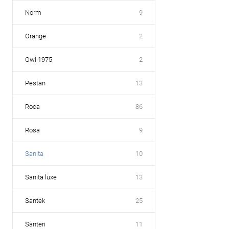
Norm
9
Orange
2
Owl 1975
2
Pestan
13
Roca
86
Rosa
9
Sanita
10
Sanita luxe
13
Santek
25
Santeri
11