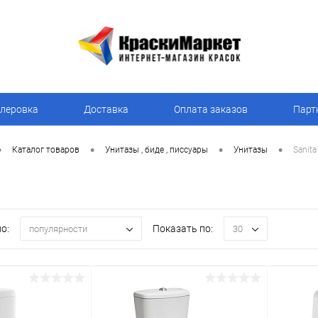
леровка
Доставка
Оплата заказов
Парт
•
•
•
•
Каталог товаров
Унитазы , биде , писсуары
Унитазы
Sanita
о:
Показать по:
популярности
30