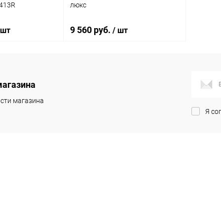
413R
люкс
9 560 руб.
 шт
/ шт
корзину
В корзину
магазина
ик
К сравнению
Купить в 1 клик
К сравнению
сти магазина
Я со
Под заказ
В избранное
Под заказ