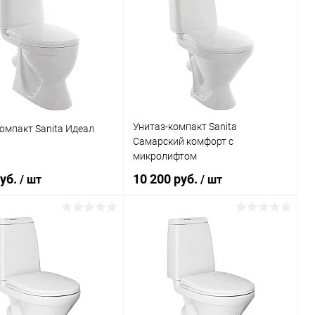
Унитаз-компакт Sanita
омпакт Sanita Идеал
Самарский комфорт с
микролифтом
руб.
10 200 руб.
/ шт
/ шт
В корзину
В корзину
ь в 1 клик
Сравнение
Купить в 1 клик
К сравнению
ранное
Под заказ
В избранное
Под заказ