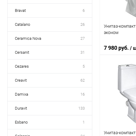
Bravat
6
Catalano
26
Унитаз-компакт 
эконом
Ceramica Nova
27
7 980 руб.
/ 
Cersanit
31
Cezares
5
В 
Creavit
62
Купить в 1 кл
Damixa
16
В избранное
Duravit
133
Esbano
1
Унитаз-компакт