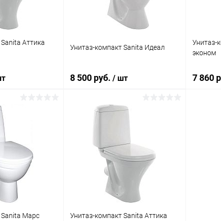
Sanita Аттика
Унитаз-к
Унитаз-компакт Sanita Идеал
эконом
8 500 руб.
7 860 
шт
/ шт
корзину
В корзину
ик
К сравнению
Купить в 1 клик
К сравнению
Купит
Под заказ
В избранное
Под заказ
В изб
 Sanita Марс
Унитаз-компакт Sanita Аттика