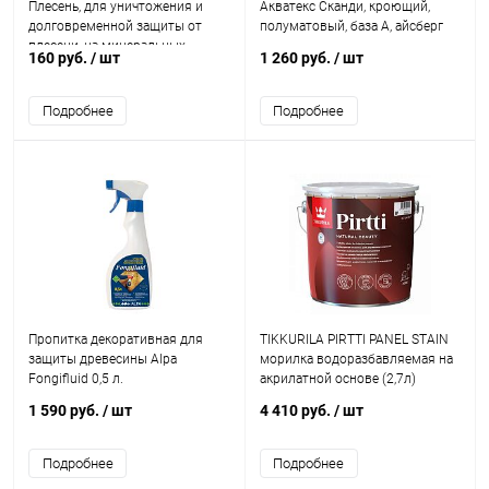
Плесень, для уничтожения и
Акватекс Сканди, кроющий,
долговременной защиты от
полуматовый, база A, айсберг
плесени, на минеральных
160 руб.
/ шт
1 260 руб.
/ шт
поверхностях, и древесине
Подробнее
Подробнее
Пропитка декоративная для
TIKKURILA PIRTTI PANEL STAIN
защиты древесины Alpa
морилка водоразбавляемая на
Fongifluid 0,5 л.
акрилатной основе (2,7л)
1 590 руб.
/ шт
4 410 руб.
/ шт
Подробнее
Подробнее