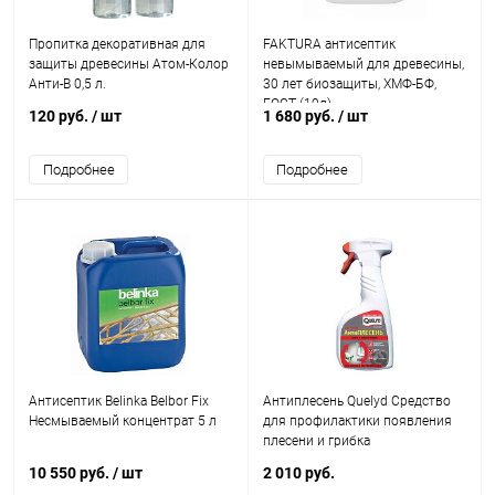
Пропитка декоративная для
FAKTURA антисептик
защиты древесины Атом-Колор
невымываемый для древесины,
Анти-В 0,5 л.
30 лет биозащиты, ХМФ-БФ,
ГОСТ (10л)
120 руб.
/ шт
1 680 руб.
/ шт
Подробнее
Подробнее
Антисептик Belinka Belbor Fix
Антиплесень Quelyd Средство
Несмываемый концентрат 5 л
для профилактики появления
плесени и грибка
10 550 руб.
/ шт
2 010 руб.