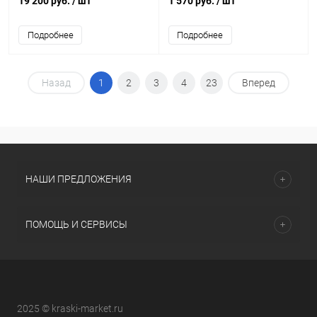
19 200 руб.
/ шт
1 570 руб.
/ шт
натуральный оттенок
Подробнее
Подробнее
Назад
1
2
3
4
23
Вперед
НАШИ ПРЕДЛОЖЕНИЯ
ПОМОЩЬ И СЕРВИСЫ
2025 © kraski-market.ru