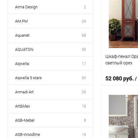
Aima Design
2
AM.PM
29
Aquanet
68
AQUATON
59
Шкаф-пенал Opa
светлый орех
Aqwella
17
52 080 руб.
Aqwella 5 stars
30
/
Armadi Art
26
В 
Art&Max
18
Купить в 1 кл
ASB-Mebel
8
В избранное
ASB-Woodline
16