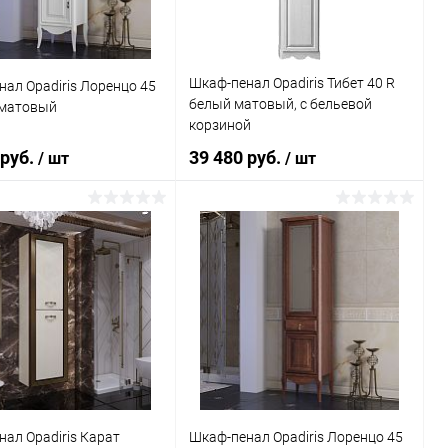
Шкаф-пенал Opadiris Тибет 40 R
ал Opadiris Лоренцо 45
белый матовый, с бельевой
 матовый
корзиной
 руб.
39 480 руб.
/ шт
/ шт
В корзину
В корзину
ь в 1 клик
Сравнение
Купить в 1 клик
Сравнение
ранное
Под заказ
В избранное
Под заказ
ал Opadiris Карат
Шкаф-пенал Opadiris Лоренцо 45