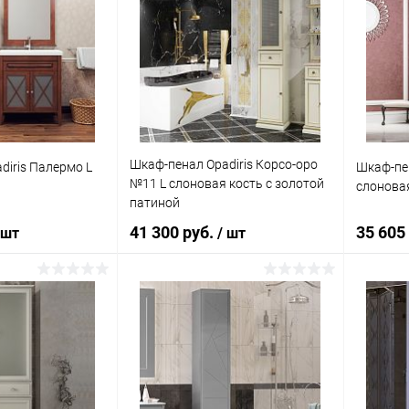
Шкаф-пенал Opadiris Корсо-оро
diris Палермо L
Шкаф-пен
№11 L слоновая кость с золотой
слонова
патиной
41 300 руб.
35 605
 шт
/ шт
корзину
В корзину
ик
Сравнение
Купить в 1 клик
Сравнение
Купит
Под заказ
В избранное
Под заказ
В изб