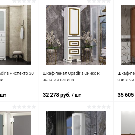
корзину
В корзину
ик
Сравнение
Купить в 1 клик
Сравнение
Купит
Под заказ
В избранное
Под заказ
В изб
iris Риспекто 30
Шкаф-пенал Opadiris Оникс R
Шкаф-пен
ый
золотая патина
светлый
32 278 руб.
35 605
 шт
/ шт
корзину
В корзину