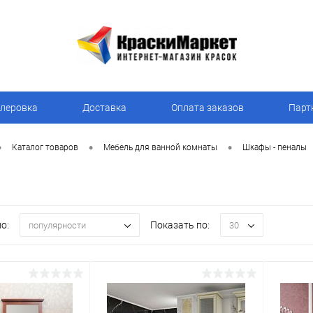
леровка
Доставка
Оплата заказов
Парт
•
•
•
Каталог товаров
Мебель для ванной комнаты
Шкафы - пеналы
о:
Показать по:
популярности
30