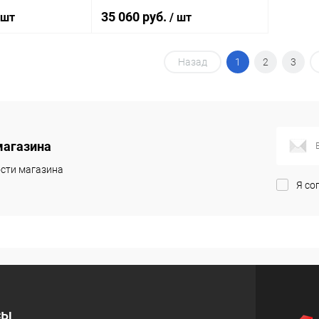
35 060 руб.
 шт
/ шт
Назад
1
2
3
корзину
В корзину
ик
Сравнение
Купить в 1 клик
Сравнение
Под заказ
В избранное
Под заказ
магазина
сти магазина
Я со
сы