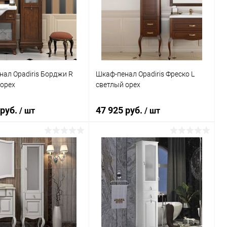
ь в 1 клик
Сравнение
Купить в 1 клик
Сравнение
ранное
Под заказ
В избранное
Под заказ
ал Opadiris Борджи R
Шкаф-пенал Opadiris Фреско L
 орех
светлый орех
 руб.
47 925 руб.
/ шт
/ шт
В корзину
В корзину
ь в 1 клик
Сравнение
Купить в 1 клик
Сравнение
ранное
Под заказ
В избранное
Под заказ