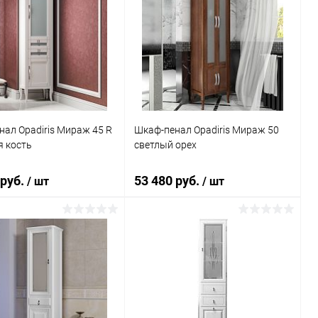
ал Opadiris Мираж 45 R
Шкаф-пенал Opadiris Мираж 50
я кость
светлый орех
 руб.
53 480 руб.
/ шт
/ шт
В корзину
В корзину
ь в 1 клик
Сравнение
Купить в 1 клик
Сравнение
ранное
Под заказ
В избранное
Под заказ