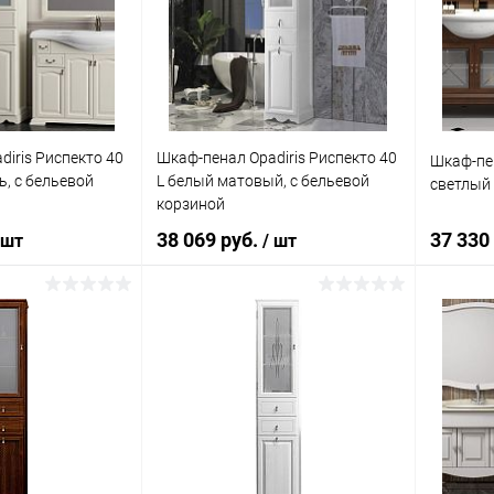
ик
Сравнение
Купить в 1 клик
Сравнение
Купит
Под заказ
В избранное
Под заказ
В изб
iris Риспекто 40
Шкаф-пенал Opadiris Риспекто 40
Шкаф-пен
ь, с бельевой
L белый матовый, с бельевой
светлый
корзиной
38 069 руб.
37 330
 шт
/ шт
корзину
В корзину
ик
Сравнение
Купить в 1 клик
Сравнение
Купит
Под заказ
В избранное
Под заказ
В изб