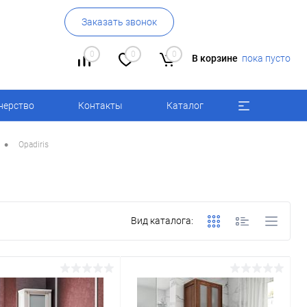
Заказать звонок
0
0
0
В корзине
пока пусто
нерство
Контакты
Каталог
•
Opadiris
Вид каталога: