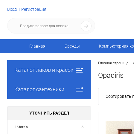
Вход
Регистрация
Главная
Бренды
Компьютерная ко
Главная страница
Каталог лаков и красок
Opadiris
Каталог сантехники
Сортировать п
УТОЧНИТЬ РАЗДЕЛ
1MarKa
6