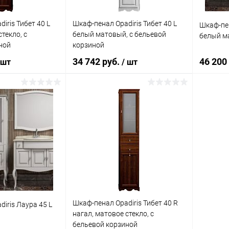
iris Тибет 40 L
Шкаф-пенал Opadiris Тибет 40 L
Шкаф-пен
текло, с
белый матовый, с бельевой
белый м
ной
корзиной
34 742 руб.
46 200
 шт
/ шт
корзину
В корзину
ик
Сравнение
Купить в 1 клик
Сравнение
Купит
Под заказ
В избранное
Под заказ
В изб
Шкаф-пенал Opadiris Тибет 40 R
iris Лаура 45 L
нагал, матовое стекло, с
бельевой корзиной