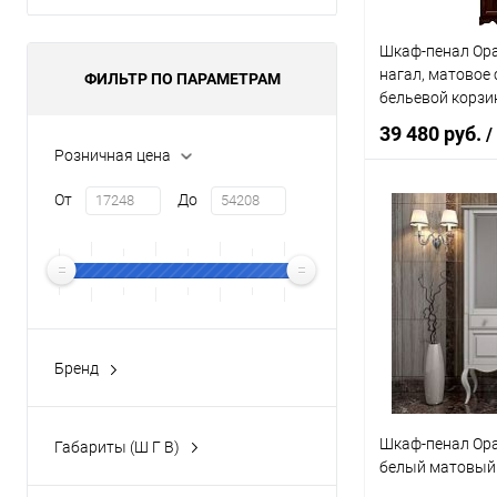
Шкаф-пенал Opad
нагал, матовое с
ФИЛЬТР ПО ПАРАМЕТРАМ
бельевой корзи
39 480 руб.
/
Розничная цена
От
До
В 
Купить в 1 кл
В избранное
Бренд
OPADIRIS
(63)
Шкаф-пенал Opad
Габариты (Ш Г В)
белый матовый
30x35x165 см
(1)