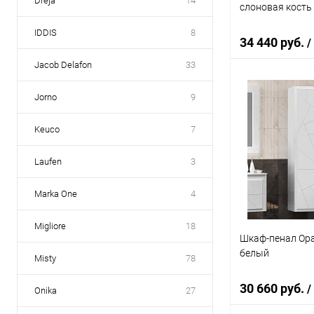
Dreja
14
слоновая кость
IDDIS
8
34 440 руб.
/
Jacob Delafon
33
Jorno
9
В 
Keuco
7
Купить в 1 кл
В избранное
Laufen
3
Marka One
4
Migliore
18
Шкаф-пенал Opa
белый
Misty
78
30 660 руб.
/
Onika
27