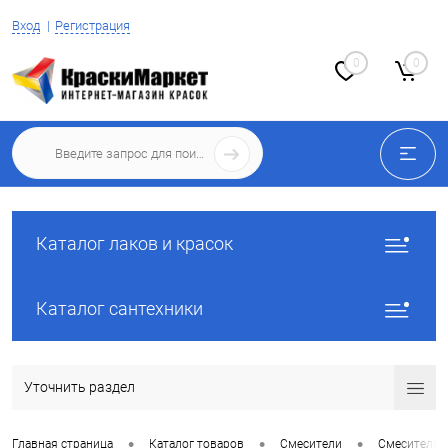
Вход
Регистрация
0
0
Каталог лаков и красок
Каталог сантехники
Уточнить раздел
•
•
•
Главная страница
Каталог товаров
Смесители
Смесители 