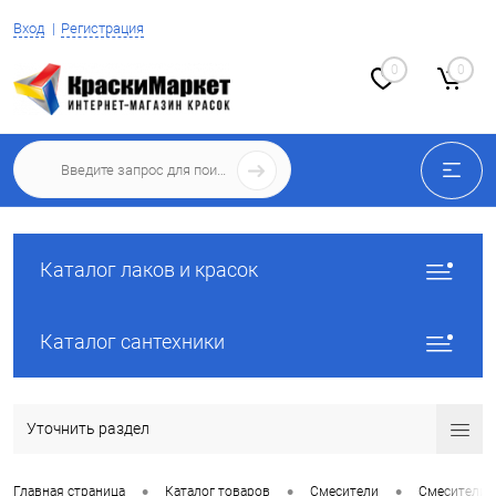
Вход
Регистрация
0
0
Каталог лаков и красок
Каталог сантехники
Уточнить раздел
•
•
•
Главная страница
Каталог товаров
Смесители
Смесители 