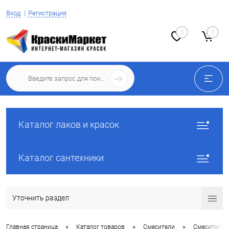
Вход
Регистрация
0
0
Каталог лаков и красок
Каталог сантехники
Уточнить раздел
•
•
•
Главная страница
Каталог товаров
Смесители
Смесители 