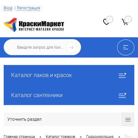
Вход
Регистрация
0
0
Каталог лаков и красок
Каталог сантехники
Уточнить раздел
•
•
•
Главная страница
Каталог товаров
Гидроизоляция
Гидрои