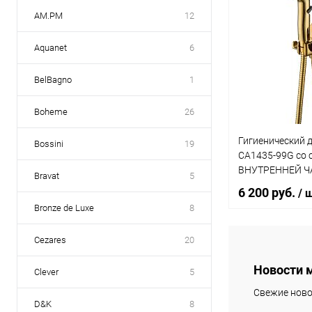
AM.PM
12
Aquanet
6
BelBagno
1
Boheme
26
Гигиенический д
Bossini
19
CA1435-99G со 
ВНУТРЕННЕЙ 
Bravat
5
6 200 руб.
/ 
Bronze de Luxe
8
Cezares
20
В 
Новости 
Clever
5
Купить в 1 кл
Свежие ново
D&K
8
В избранное