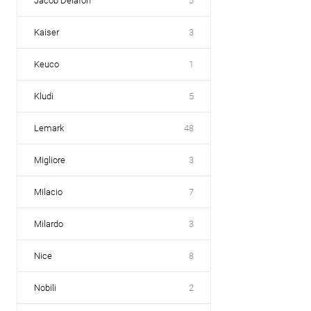
Jacob Delafon
5
Kaiser
3
Keuco
1
Kludi
5
Lemark
48
Migliore
3
Milacio
7
Milardo
3
Nice
8
Nobili
2