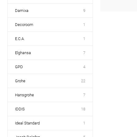
Damixa
9
Decoroom
1
E.C.A.
1
Elghansa
7
GPD
4
Grohe
22
Hansgrohe
7
IDDIS
18
Ideal Standard
1