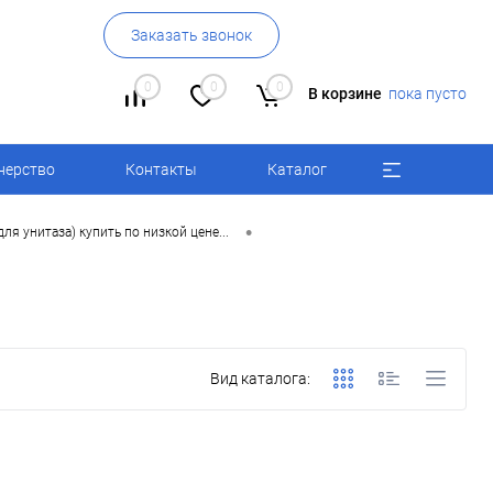
Заказать звонок
0
0
0
В корзине
пока пусто
нерство
Контакты
Каталог
•
ля унитаза) купить по низкой цене...
Вид каталога: