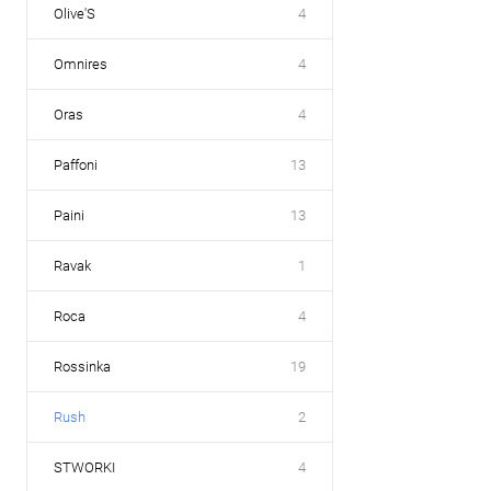
Olive'S
4
Omnires
4
Oras
4
Paffoni
13
Paini
13
Ravak
1
Roca
4
Rossinka
19
Rush
2
STWORKI
4