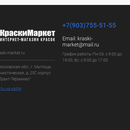
+7(903)755-51-55
Email:
kraski-
market@mail.ru
aski-market.ru
График работы Пн-Сб: с 9:00 до
19:00, Вс: с 9:00 до 17:00
осковская обл., г. Мытищи,
нистическая, д. 25Г, корпус
"Тракт-Терминал"
ть на карте