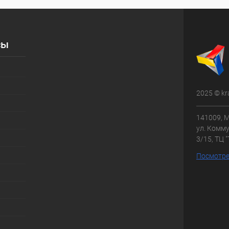
сы
2025 © kr
141009, М
ул. Комму
3/15, ТЦ 
Посмотре