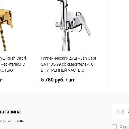
уш Rush Capri
Гигиенический душ Rush Capri
смесителем, С
CA1435-99 со смесителем, С
ЧАСТЬЮ
ВНУТРЕННЕЙ ЧАСТЬЮ
5 780 руб.
шт
/ шт
корзину
В корзину
магазина
ик
Сравнение
Купить в 1 клик
Сравнение
сти магазина
Я со
Под заказ
В избранное
Под заказ