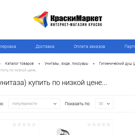
леровка
Доставка
Оплата заказов
Парт
•
•
•
Каталог товаров
Унитазы , биде , писсуары
Гигиенический душ (д
упить по низкой цене...
унитаза) купить по низкой цене...
о:
Показать по:
популярности
30