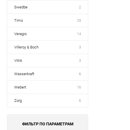
Swedbe
2
Timo
29
Veragio
14
Villeroy & Boch
3
VitrA
3
Wasserkraft
6
Webert
16
Zorg
6
ФИЛЬТР ПО ПАРАМЕТРАМ