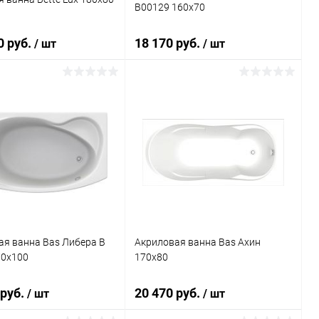
В00129 160x70
0 руб.
18 170 руб.
/ шт
/ шт
Подписаться
Подписаться
ь в 1 клик
Сравнение
Купить в 1 клик
Сравнение
ранное
Недоступно
В избранное
Недоступно
ая ванна Bas Либера В
Акриловая ванна Bas Ахин
70x100
170x80
 руб.
20 470 руб.
/ шт
/ шт