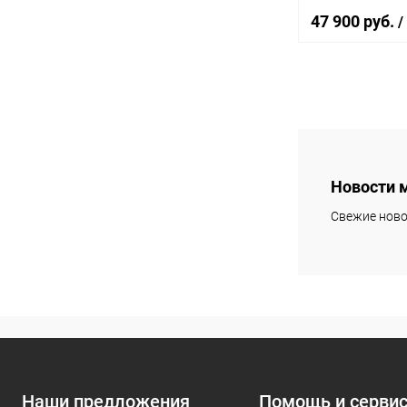
47 900 руб.
/
Под
Купить в 1 кл
В избранное
Новости 
Свежие ново
Наши предложения
Помощь и серви