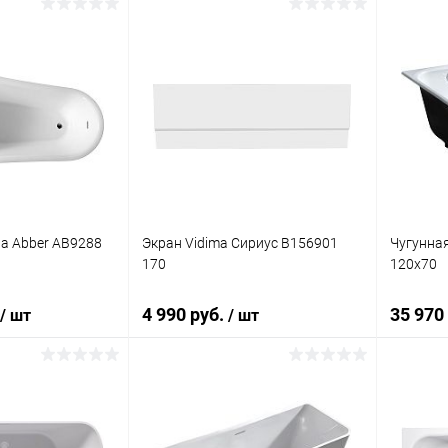
писаться
В корзину
ик
Сравнение
Купить в 1 клик
Сравнение
Купит
Недоступно
В избранное
Под заказ
В изб
а Abber AB9288
Экран Vidima Сириус B156901
Чугунная
170
120x70
4 990 руб.
35 970
/ шт
/ шт
корзину
В корзину