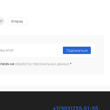
87
Вперед
Подписаться
гласен на
обработку персональных данных.
*
+7(903)755-51-55