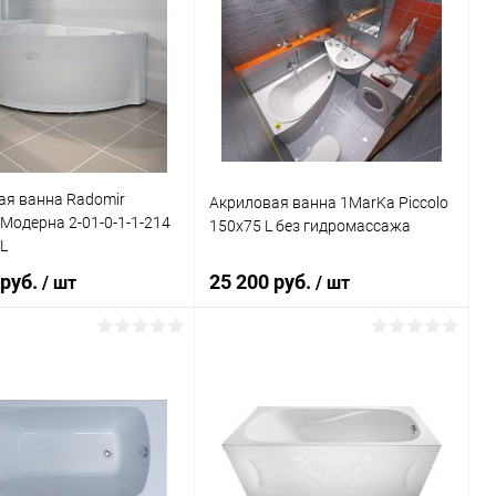
ая ванна Radomir
Акриловая ванна 1MarKa Piccolo
Модерна 2-01-0-1-1-214
150x75 L без гидромассажа
L
 руб.
25 200 руб.
/ шт
/ шт
Подписаться
Подписаться
ь в 1 клик
Сравнение
Купить в 1 клик
Сравнение
ранное
Недоступно
В избранное
Недоступно