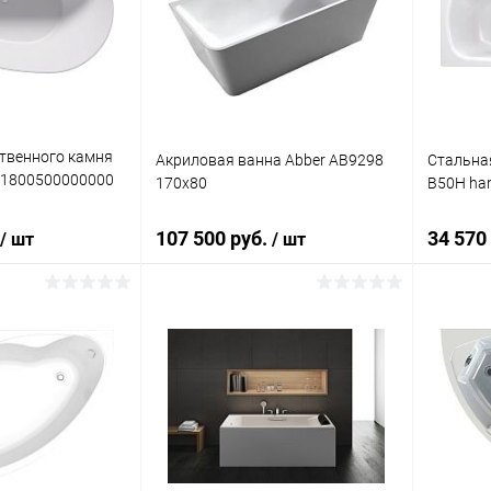
ик
Сравнение
Купить в 1 клик
Сравнение
Купит
Под заказ
В избранное
Под заказ
В изб
ственного камня
Акриловая ванна Abber AB9298
Стальная
S1800500000000
170x80
B50H han
107 500 руб.
34 570
/ шт
/ шт
корзину
В корзину
ик
Сравнение
Купить в 1 клик
Сравнение
Купит
Под заказ
В избранное
Под заказ
В изб