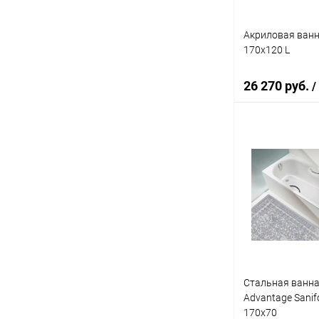
Акриловая ванн
170x120 L
26 270 руб.
/
Под
Купить в 1 кл
В избранное
Стальная ванна
Advantage Sanif
170x70