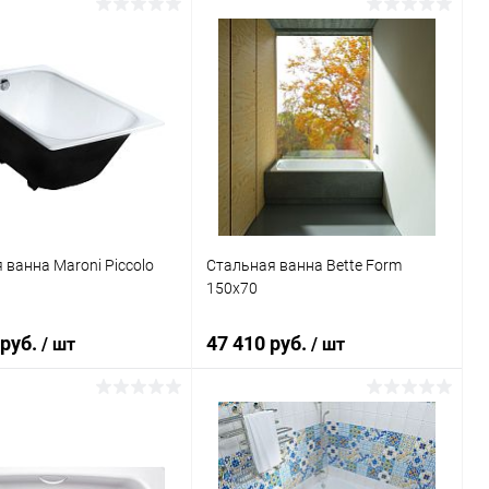
В корзину
В корзину
ь в 1 клик
Сравнение
Купить в 1 клик
Сравнение
ранное
Под заказ
В избранное
Под заказ
 ванна Maroni Piccolo
Стальная ванна Bette Form
150x70
 руб.
47 410 руб.
/ шт
/ шт
В корзину
В корзину