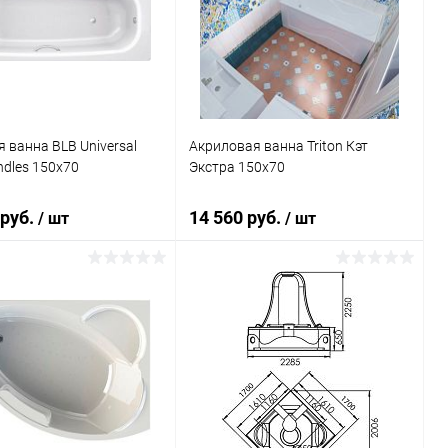
ь в 1 клик
Сравнение
Купить в 1 клик
Сравнение
ранное
Под заказ
В избранное
Под заказ
 ванна BLB Universal
Акриловая ванна Triton Кэт
dles 150x70
Экстра 150x70
 руб.
14 560 руб.
/ шт
/ шт
Подписаться
В корзину
ь в 1 клик
Сравнение
Купить в 1 клик
Сравнение
ранное
Недоступно
В избранное
Под заказ