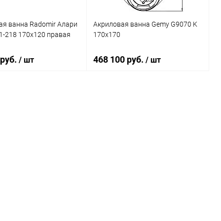
ая ванна Radomir Алари
Акриловая ванна Gemy G9070 K
-1-218 170x120 правая
170x170
 руб.
468 100 руб.
/ шт
/ шт
В корзину
В корзину
ь в 1 клик
Сравнение
Купить в 1 клик
Сравнение
ранное
Под заказ
В избранное
Под заказ