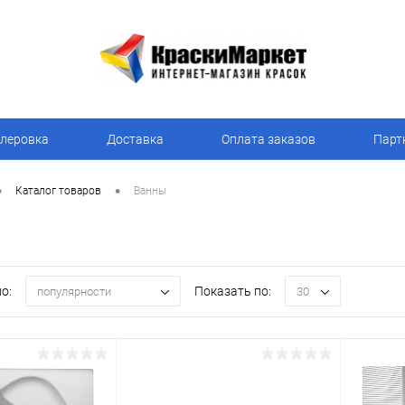
леровка
Доставка
Оплата заказов
Парт
•
•
Каталог товаров
Ванны
о:
Показать по:
популярности
30