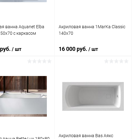
я ванна Aquanet Elba
Акриловая ванна 1MarKa Classic
50x70 с каркасом
140x70
 руб.
16 000 руб.
/ шт
/ шт
Подписаться
В корзину
ь в 1 клик
Сравнение
Купить в 1 клик
Сравнение
ранное
Недоступно
В избранное
Под заказ
Акриловая ванна Bas Аякс
 ванна Bette Lux 180x80