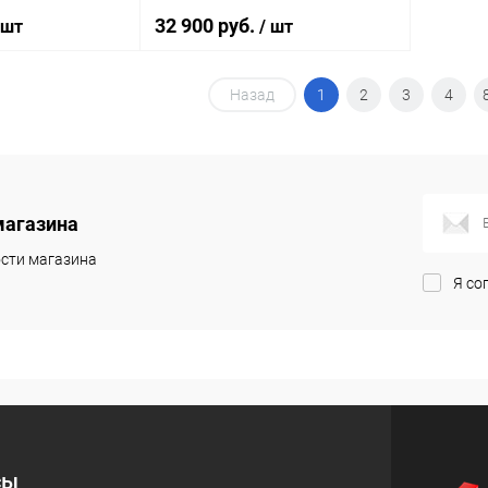
32 900 руб.
 шт
/ шт
Назад
1
2
3
4
писаться
Подписаться
ик
Сравнение
Купить в 1 клик
Сравнение
Недоступно
В избранное
Недоступно
магазина
сти магазина
Я со
сы