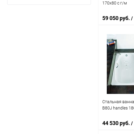
130 л
(3)
170x80 с г/м
Показать ещё 10
134 л
(1)
59 050 руб.
/
Показать ещё 115
Под
Купить в 1 кл
В избранное
Стальная ванна 
B80J handles 1
44 530 руб.
/