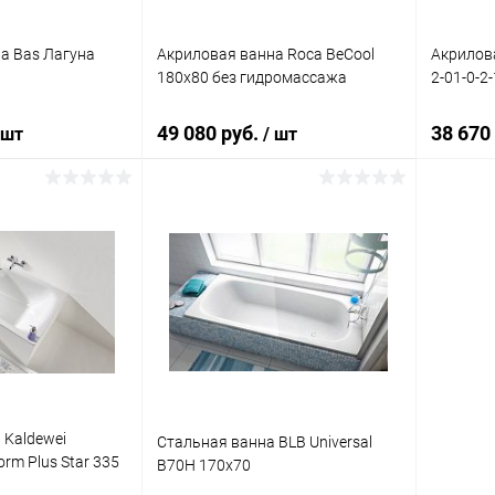
а Bas Лагуна
Акриловая ванна Roca BeCool
Акрилов
180x80 без гидромассажа
2-01-0-2
49 080 руб.
38 670
 шт
/ шт
писаться
Подписаться
ик
Сравнение
Купить в 1 клик
Сравнение
Купит
Недоступно
В избранное
Недоступно
В изб
 Kaldewei
Стальная ванна BLB Universal
orm Plus Star 335
B70H 170x70