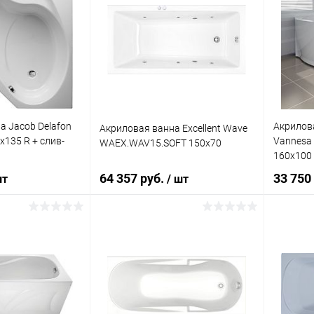
а Jacob Delafon
Акрилов
Акриловая ванна Excellent Wave
х135 R + слив-
Vannesa 
WAEX.WAV15.SOFT 150x70
160x100 
64 357 руб.
33 750
шт
/ шт
корзину
Подписаться
ик
Сравнение
Купить в 1 клик
Сравнение
Купит
Под заказ
В избранное
Недоступно
В изб