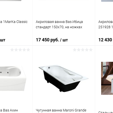
а 1MarKa Classic
Акриловая ванна Bas Ибица
Акрилова
стандарт 150x70, на ножках
251928 1
17 450 руб.
12 430
 шт
/ шт
корзину
Подписаться
ик
Сравнение
Купить в 1 клик
Сравнение
Купит
Под заказ
В избранное
Недоступно
В изб
а Bas Ахин
Чугунная ванна Maroni Grande
Стальная