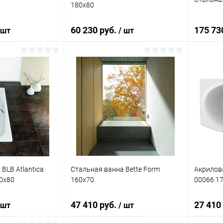
180x80
60 230 руб.
175 73
 шт
/ шт
писаться
В корзину
ик
Сравнение
Купить в 1 клик
Сравнение
Купит
Недоступно
В избранное
Под заказ
В изб
BLB Atlantica
Стальная ванна Bette Form
Акрилов
80x80
160x70
00066 1
47 410 руб.
27 410
 шт
/ шт