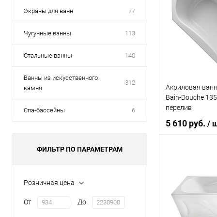
Экраны для ванн
77
Чугунные ванны
113
Стальные ванны
140
Ванны из искусственного
312
Акриловая ванн
камня
Bain-Douche 135
перелив
Спа-бассейны
6
5 610 руб.
/ 
ФИЛЬТР ПО ПАРАМЕТРАМ
В 
Розничная цена
Купить в 1 кл
От
До
В избранное