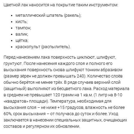
Цветной лак наносится на покрытие таким инструментом:
металлический шпатель (ракель);
кисть;
тампон;
валик;
щётка;
краскопульт (распылитель).
Перед нанесением лака поверхность циклюют, шлифуют,
грунтуют. После нанесения каждого слоя и полного его
высыхания поверхность снова шлифуют тонким абразивом
(размер зёрен не должен превышать 240). Количество слоёв
обычно берётся не менее трёх. В ряде случаев верхний слой
(защитный) выполняют из бесцветного лака. Расход материала
в среднем не превышает 120 грамм на 1 кв.м. (1 литр на 8-10
«квадратов» площади). Температура, необходимая для
высыхания слоя – не ниже +15 градусов, влажность не более
60%, срок высыхания – от получаса до суток и более. Уход
заключается в нанесении специальных защитных, очищающих
составов и регулярном их обновлении.