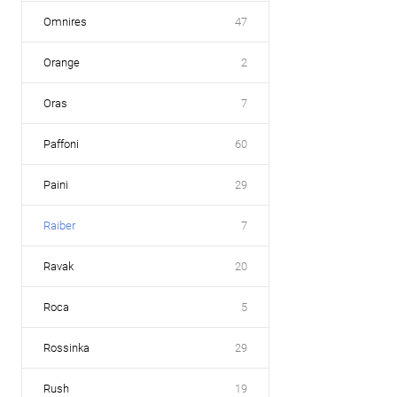
Omnires
47
Orange
2
Oras
7
Paffoni
60
Paini
29
Raiber
7
Ravak
20
Roca
5
Rossinka
29
Rush
19