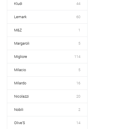
Kludi
44
Lemark
60
M&Z
1
Margaroli
5
Migliore
114
Milacio
5
Milardo
16
Nicolazzi
20
Nobili
2
Olive'S
14