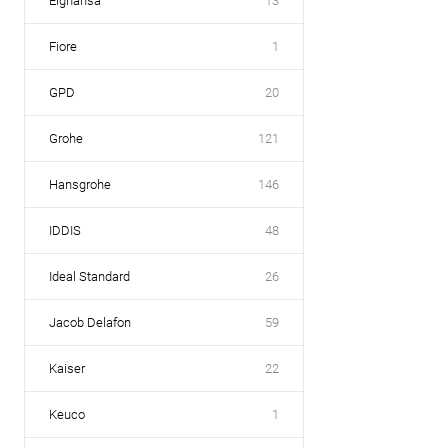
Elghansa
13
Fiore
1
GPD
20
Grohe
121
Hansgrohe
146
IDDIS
48
Ideal Standard
26
Jacob Delafon
59
Kaiser
22
Keuco
1