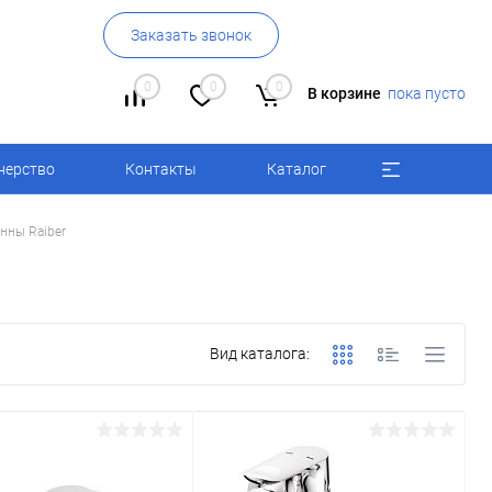
Заказать звонок
0
0
0
В корзине
пока пусто
нерство
Контакты
Каталог
нны Raiber
Вид каталога: