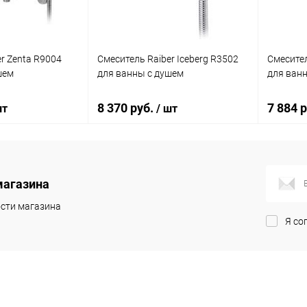
r Zenta R9004
Смеситель Raiber Iceberg R3502
Смесител
шем
для ванны с душем
для ван
8 370 руб.
7 884 
шт
/ шт
корзину
В корзину
магазина
ик
Сравнение
Купить в 1 клик
Сравнение
Купит
сти магазина
Я со
Под заказ
В избранное
Под заказ
В изб