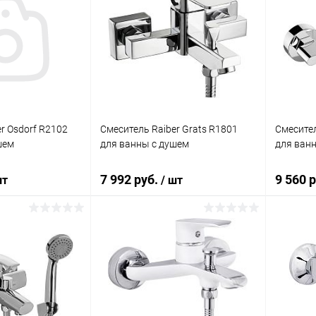
r Osdorf R2102
Смеситель Raiber Grats R1801
Смесител
шем
для ванны с душем
для ван
7 992 руб.
9 560 
шт
/ шт
корзину
В корзину
ик
Сравнение
Купить в 1 клик
Сравнение
Купит
Под заказ
В избранное
Под заказ
В изб