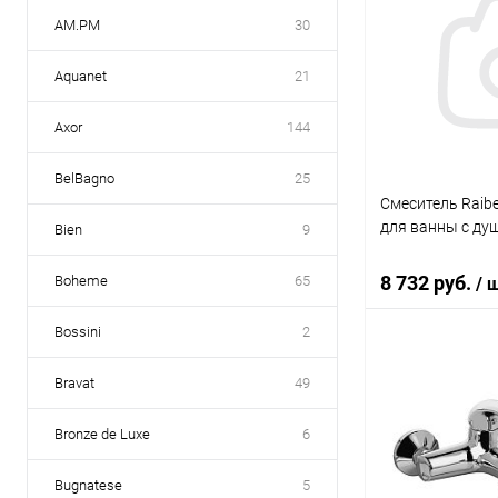
AM.PM
30
Aquanet
21
Axor
144
BelBagno
25
Смеситель Raibe
для ванны с ду
Bien
9
8 732 руб.
Boheme
65
/ 
Bossini
2
В 
Bravat
49
Купить в 1 кл
Bronze de Luxe
6
В избранное
Bugnatese
5