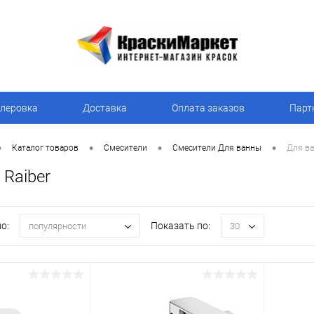
леровка
Доставка
Оплата заказов
Парт
•
•
•
•
Каталог товаров
Смесители
Смесители Для ванны
Для ва
Raiber
о:
Показать по:
популярности
30