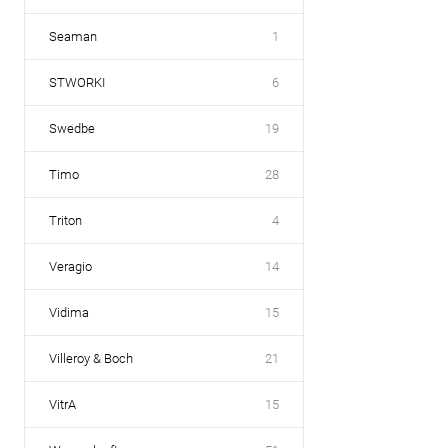
Seaman
1
STWORKI
6
Swedbe
19
Timo
28
Triton
4
Veragio
14
Vidima
15
Villeroy & Boch
21
VitrA
15