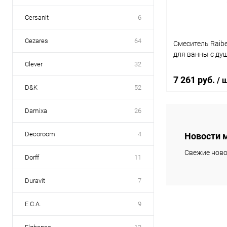
Cersanit
6
Cezares
64
Смеситель Raibe
для ванны с ду
Clever
32
7 261 руб.
/ 
D&K
52
Damixa
26
В 
Decoroom
4
Новости 
Купить в 1 кл
Свежие ново
Dorff
11
В избранное
Duravit
7
E.C.A.
9