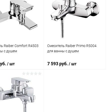
ь Raiber Comfort R4503
Смеситель Raiber Primo R5004
ны с душем
для ванны с душем
руб.
7 593 руб.
/ шт
/ шт
В корзину
В корзину
ь в 1 клик
Сравнение
Купить в 1 клик
Сравнение
ранное
Под заказ
В избранное
Под заказ