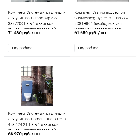
Комплект Система инсталляции
Комплект Унитаз подвесной
для унитазов Grohe Rapid SL
Gustavsberg Hygienic Flush WWC
38772001 3 в 1 с кнопкой
5G84HR01 безободковый +
смыва + Унитаз подвесной
Система инсталляции для
71 430 руб.
/ шт
61 650 руб.
/ шт
Gustavsberg Estetic Hygienic
унитазов Geberit Duofix Delta
Flush белый
458.124.21.1 3
Подробнее
Подробнее
Комплект Система инсталляции
для унитазов Geberit Duofix Delta
458.124.21.1 3 в 1 с кнопкой
смыва + Унитаз подвесной
68 970 руб.
/ шт
Gustavsberg Estetic Hygienic Flu