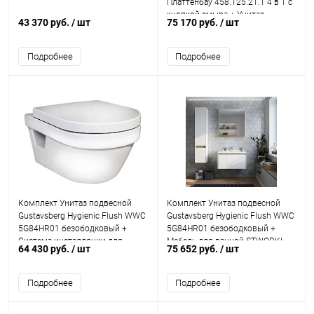
Платтенбау 458.125.21.1 4 в 1 с
кнопкой смыва + Унитаз
43 370 руб.
/ шт
75 170 руб.
/ шт
подвесной Gustavsberg Estetic
Hygieni
Подробнее
Подробнее
Комплект Унитаз подвесной
Комплект Унитаз подвесной
Gustavsberg Hygienic Flush WWC
Gustavsberg Hygienic Flush WWC
5G84HR01 безободковый +
5G84HR01 безободковый +
Система инсталляции для
Мебель для ванной STWORKI
64 430 руб.
/ шт
75 652 руб.
/ шт
унитазов Grohe Rapid SL
Стокгольм 80
38775001 4 в 1 с кно
Подробнее
Подробнее