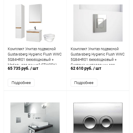
Комплект Унитаз подвесной
Комплект Унитаз подвесной
Gustavsberg Hygienic Flush WWC
Gustavsberg Hygienic Flush WWC
5G84HR01 безободковый +
5G84HR01 безободковый +
Мебель для ванной STWORKI
Система инсталляции для
65 735 руб.
/ шт
62 610 руб.
/ шт
Стокгольм 60
унитазов Grohe Rapid SL
38772001 3 в 1 с кно
Подробнее
Подробнее