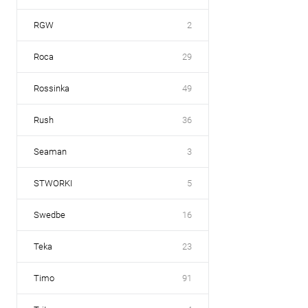
RGW
2
Roca
29
Rossinka
49
Rush
36
Seaman
3
STWORKI
5
Swedbe
16
Teka
23
Timo
91