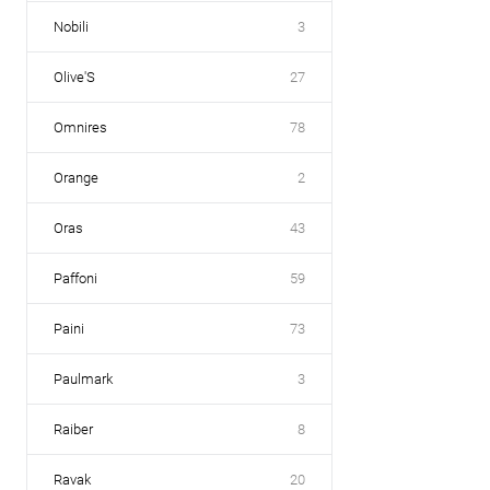
Nobili
3
Olive'S
27
Omnires
78
Orange
2
Oras
43
Paffoni
59
Paini
73
Paulmark
3
Raiber
8
Ravak
20