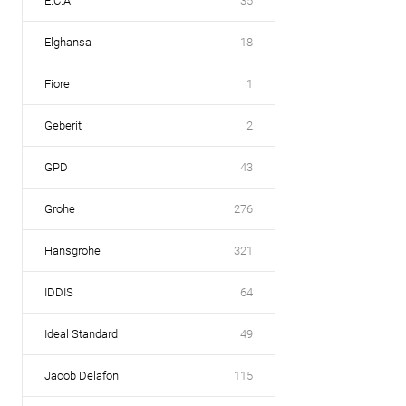
E.C.A.
35
Elghansa
18
Fiore
1
Geberit
2
GPD
43
Grohe
276
Hansgrohe
321
IDDIS
64
Ideal Standard
49
Jacob Delafon
115