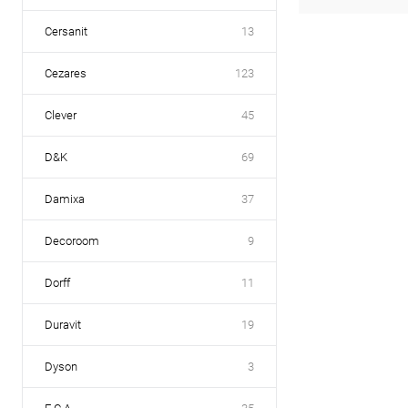
Cersanit
13
Cezares
123
Clever
45
D&K
69
Damixa
37
Decoroom
9
Dorff
11
Duravit
19
Dyson
3