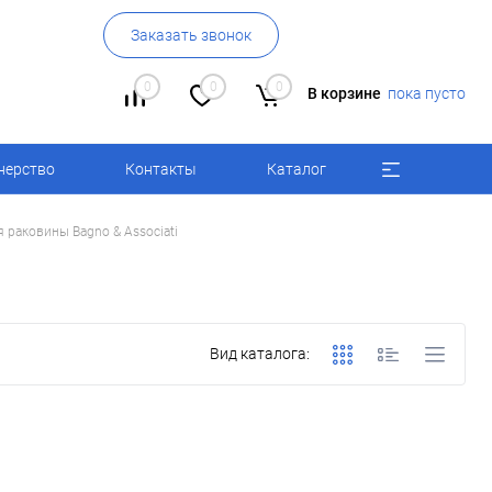
Заказать звонок
0
0
0
В корзине
пока пусто
нерство
Контакты
Каталог
 раковины Bagno & Associati
Вид каталога: