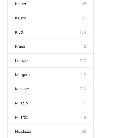
Kaiser
65
Keuco
31
Kludi
154
Kraus
2
Lemark
117
Margaroli
2
Migliore
210
Milacio
15
Milardo
18
Nicolazzi
36