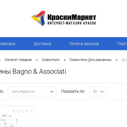
леровка
Доставка
Оплата заказов
Парт
•
•
•
•
Каталог товаров
Смесители
Смесители Для раковины
Для
ны Bagno & Associati
о:
Показать по:
популярности
30