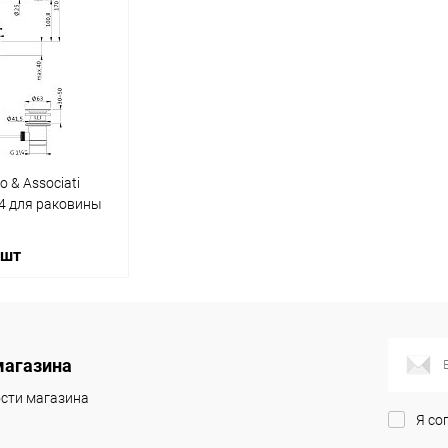
 & Associati
4 для раковины
 шт
корзину
магазина
ик
Сравнение
сти магазина
Я со
Под заказ