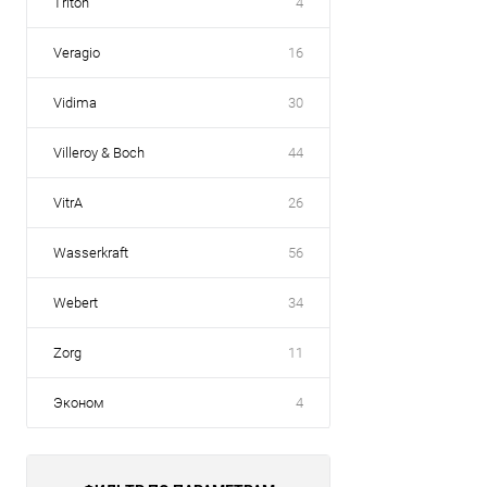
Triton
4
Veragio
16
Vidima
30
Villeroy & Boch
44
VitrA
26
Wasserkraft
56
Webert
34
Zorg
11
Эконом
4