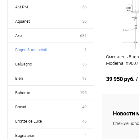
AM.PM
58
Aquanet
30
Axor
681
Bagno & Associati
1
Смеситель Bagno
Moderna IX9007
BelBagno
36
39 950 руб.
Bien
13
/
Boheme
195
В 
Bravat
49
Новости 
Купить в 1 кл
Bronze de Luxe
46
Свежие ново
В избранное
Bugnatese
4