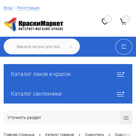
Вход
Регистрация
0
0
Каталог лаков и красок
Каталог сантехники
Уточнить раздел
•
•
•
Главная страница
Каталог товаров
Смесители
Смесители 