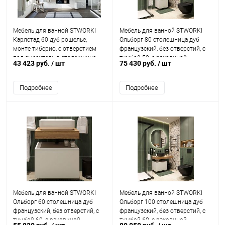
Мебель для ванной STWORKI
Мебель для ванной STWORKI
Карлстад 60 дуб рошелье,
Ольборг 80 столешница дуб
монте тиберио, с отверстием
французский, без отверстий, с
под смеситель в столешнице
тумбой 50, с раковиной
43 423 руб.
/ шт
75 430 руб.
/ шт
STWORKI Rotenburg 40 черной
Подробнее
Подробнее
Мебель для ванной STWORKI
Мебель для ванной STWORKI
Ольборг 60 столешница дуб
Ольборг 100 столешница дуб
французский, без отверстий, с
французский, без отверстий, с
тумбой 60, с раковиной
тумбой 60, с раковиной