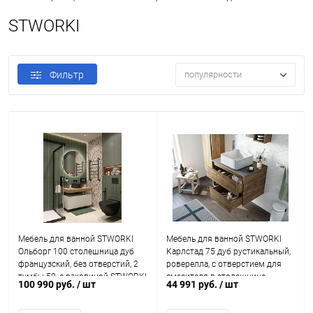
STWORKI
Фильтр
популярности
Мебель для ванной STWORKI
Мебель для ванной STWORKI
Ольборг 100 столешница дуб
Карлстад 75 дуб рустикальный,
французский, без отверстий, 2
роверелла, с отверстием для
тумбы 50, с раковиной STWORKI
смесителя в столешнице
100 990 руб.
/ шт
44 991 руб.
/ шт
Rotenburg 40 черной