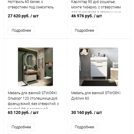
Ноттвиль 60 белая, с
Карлстад 90 дуб рошелье,
отверстием под смеситель
монте тиберио, с отверстием
для смесителя в столешнице
27 620 руб.
/ шт
46 976 руб.
/ шт
Подробнее
Подробнее
Мебель для ванной STWORKI
Мебель для ванной STWORKI
Ольборг 120 столешница дуб
Дублин 60
французский, без отверстий, с
тумбой 80, с раковиной
65 120 руб.
/ шт
30 160 руб.
/ шт
STWORKI Soul 1 белой
Подробнее
Подробнее