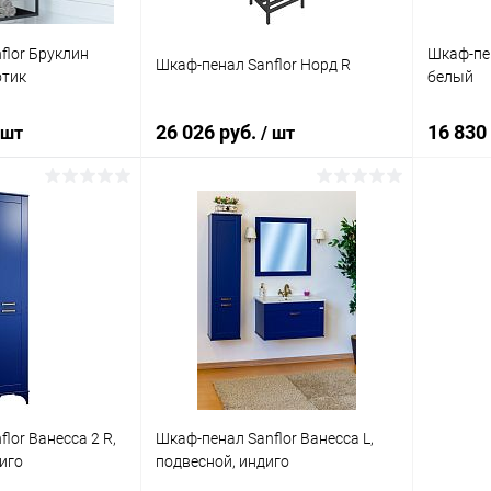
flor Бруклин
Шкаф-пен
Шкаф-пенал Sanflor Норд R
отик
белый
26 026 руб.
16 830
 шт
/ шт
корзину
В корзину
ик
Сравнение
Купить в 1 клик
Сравнение
Купит
Под заказ
В избранное
Под заказ
В изб
lor Ванесса 2 R,
Шкаф-пенал Sanflor Ванесса L,
иго
подвесной, индиго