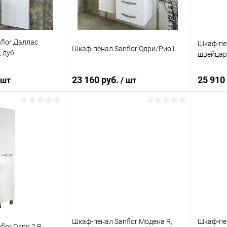
flor Даллас
Шкаф-пен
Шкаф-пенал Sanflor Одри/Рио L
 дуб
швейцар
23 160 руб.
25 910
 шт
/ шт
корзину
В корзину
ик
Сравнение
Купить в 1 клик
Сравнение
Купит
Под заказ
В избранное
Под заказ
В изб
Шкаф-пенал Sanflor Модена R,
Шкаф-пен
lor Одри 2 R