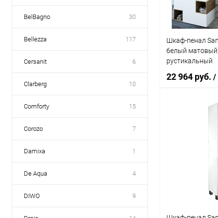
BelBagno
30
Bellezza
117
Шкаф-пенал San
белый матовый,
рустикальный
Cersanit
6
22 964 руб.
/
Clarberg
10
Comforty
15
В 
Corozo
7
Купить в 1 кл
Damixa
1
В избранное
De Aqua
4
DIWO
9
Шкаф-пенал Sanf