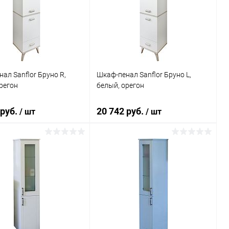
ь в 1 клик
Сравнение
Купить в 1 клик
Сравнение
ранное
Под заказ
В избранное
Под заказ
ал Sanflor Бруно R,
Шкаф-пенал Sanflor Бруно L,
регон
белый, орегон
 руб.
20 742 руб.
/ шт
/ шт
В корзину
В корзину
ь в 1 клик
Сравнение
Купить в 1 клик
Сравнение
ранное
Под заказ
В избранное
Под заказ