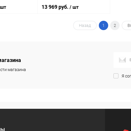
13 969 руб.
 шт
/ шт
Назад
1
2
В
корзину
В корзину
ик
Сравнение
Купить в 1 клик
Сравнение
Под заказ
В избранное
Под заказ
магазина
сти магазина
Я со
сы