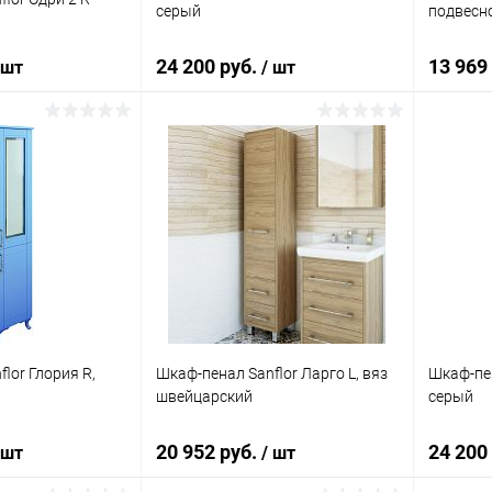
серый
подвесно
24 200 руб.
13 969
 шт
/ шт
корзину
В корзину
ик
Сравнение
Купить в 1 клик
Сравнение
Купит
Под заказ
В избранное
Под заказ
В изб
lor Глория R,
Шкаф-пенал Sanflor Ларго L, вяз
Шкаф-пен
швейцарский
серый
20 952 руб.
24 200
 шт
/ шт