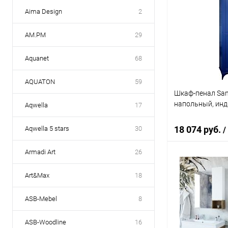
Aima Design
2
AM.PM
29
Aquanet
68
AQUATON
59
Шкаф-пенал Sanf
напольный, инд
Aqwella
17
18 074 руб.
Aqwella 5 stars
30
/
Armadi Art
26
В 
Art&Max
18
Купить в 1 кл
ASB-Mebel
8
В избранное
ASB-Woodline
16