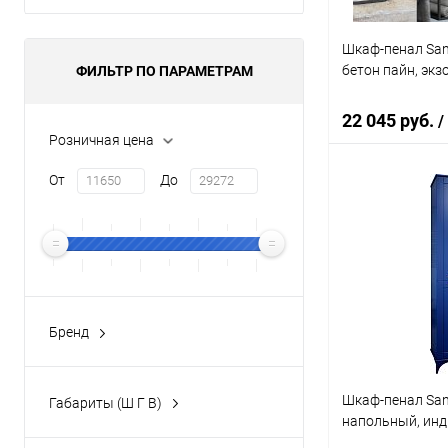
Шкаф-пенал San
бетон пайн, экз
ФИЛЬТР ПО ПАРАМЕТРАМ
22 045 руб.
/
Розничная цена
От
До
В 
Купить в 1 кл
В избранное
Бренд
SANFLOR
(46)
Шкаф-пенал Sanf
Габариты (Ш Г В)
напольный, инд
32.4x33.8x194.8 см
(2)