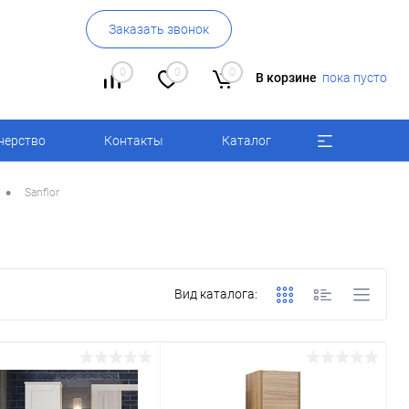
Заказать звонок
0
0
0
В корзине
пока пусто
нерство
Контакты
Каталог
•
Sanflor
Вид каталога: