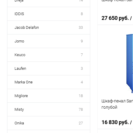
Dreja
14
IDDIS
8
27 650 руб.
/
Jacob Delafon
33
Jorno
9
В 
Keuco
7
Купить в 1 кл
В избранное
Laufen
3
Marka One
4
Migliore
18
Шкаф-пенал Sanf
голубой
Misty
78
16 830 руб.
/
Onika
27