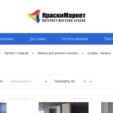
леровка
Доставка
Оплата заказов
Парт
•
•
•
Каталог товаров
Мебель для ванной комнаты
Шкафы - пеналы
о:
Показать по:
популярности
30