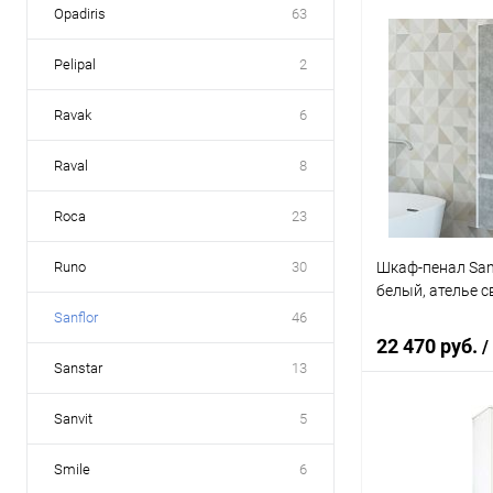
Opadiris
63
В 
Pelipal
2
Купить в 1 кл
Ravak
6
В избранное
Raval
8
Roca
23
Шкаф-пенал Sanf
Runo
30
белый, ателье 
Sanflor
46
22 470 руб.
/
Sanstar
13
Sanvit
5
В 
Smile
6