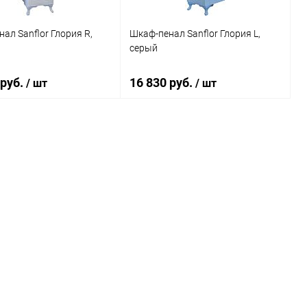
ал Sanflor Глория R,
Шкаф-пенал Sanflor Глория L,
серый
 руб.
16 830 руб.
/ шт
/ шт
В корзину
В корзину
ь в 1 клик
Сравнение
Купить в 1 клик
Сравнение
ранное
Под заказ
В избранное
Под заказ