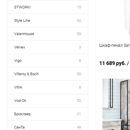
Купить в 1 кл
STWORKI
15
В избранное
Style Line
42
ValenHouse
59
Шкаф-пенал San
Velvex
3
Vigo
8
11 689 руб.
/
Villeroy & Boch
30
В 
VitrA
8
Vod-Ok
32
Купить в 1 кл
В избранное
Бриклаер
21
СанТа
48