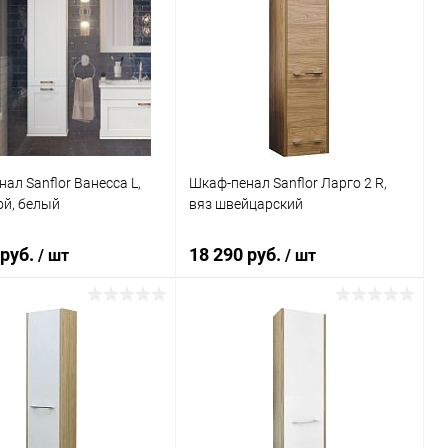
ал Sanflor Ванесса L,
Шкаф-пенал Sanflor Ларго 2 R,
ой, белый
вяз швейцарский
 руб.
18 290 руб.
/ шт
/ шт
В корзину
В корзину
ь в 1 клик
Сравнение
Купить в 1 клик
Сравнение
ранное
Под заказ
В избранное
Под заказ