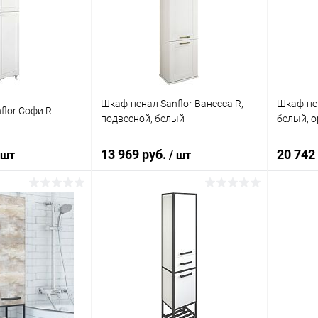
ик
Сравнение
Купить в 1 клик
Сравнение
Купит
Под заказ
В избранное
Под заказ
В изб
Шкаф-пенал Sanflor Ванесса R,
Шкаф-пен
flor Софи R
подвесной, белый
белый, о
13 969 руб.
20 742
 шт
/ шт
корзину
В корзину
ик
Сравнение
Купить в 1 клик
Сравнение
Купит
Под заказ
В избранное
Под заказ
В изб