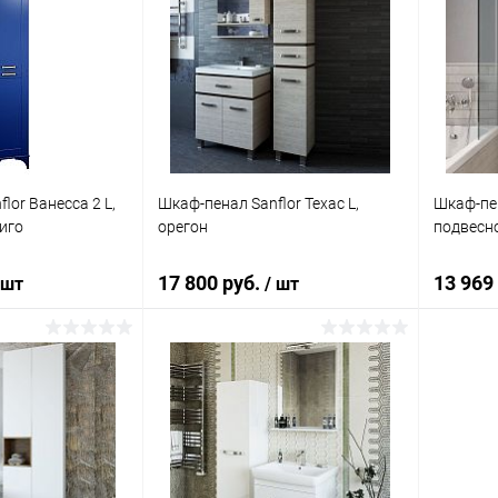
lor Ванесса 2 L,
Шкаф-пенал Sanflor Техас L,
Шкаф-пен
иго
орегон
подвесн
17 800 руб.
13 969
 шт
/ шт
корзину
В корзину
ик
Сравнение
Купить в 1 клик
Сравнение
Купит
Под заказ
В избранное
Под заказ
В изб