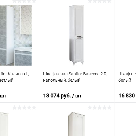
корзину
В корзину
ик
Сравнение
Купить в 1 клик
Сравнение
Купит
Под заказ
В избранное
Под заказ
В изб
lor Калипсо L,
Шкаф-пенал Sanflor Ванесса 2 R,
Шкаф-пен
светлый
напольный, белый
белый
18 074 руб.
16 830
 шт
/ шт
корзину
В корзину