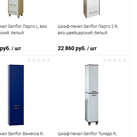
ал Sanflor Ларго L, вяз
Шкаф-пенал Sanflor Ларго 2 R,
ский, белый
вяз швейцарский, белый
 руб.
22 860 руб.
/ шт
/ шт
В корзину
В корзину
ь в 1 клик
Сравнение
Купить в 1 клик
Сравнение
ранное
Под заказ
В избранное
Под заказ
ал Sanflor Ванесса R,
Шкаф-пенал Sanflor Толедо R,