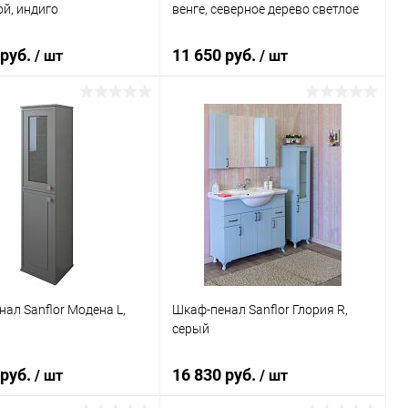
й, индиго
венге, северное дерево светлое
 руб.
11 650 руб.
/ шт
/ шт
В корзину
В корзину
ь в 1 клик
Сравнение
Купить в 1 клик
Сравнение
ранное
Под заказ
В избранное
Под заказ
ал Sanflor Модена L,
Шкаф-пенал Sanflor Глория R,
серый
 руб.
16 830 руб.
/ шт
/ шт