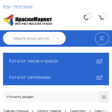
Вход
Регистрация
0
0
Каталог лаков и красок
Каталог сантехники
Уточнить раздел
•
•
•
Главная страница
Каталог товаров
Смесители
Смесители 