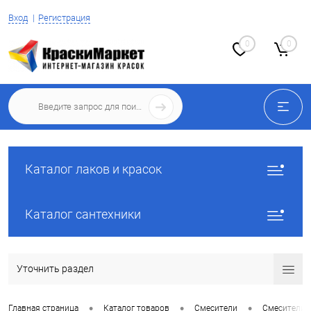
Вход
Регистрация
0
0
Каталог лаков и красок
Каталог сантехники
Уточнить раздел
•
•
•
Главная страница
Каталог товаров
Смесители
Смесители 