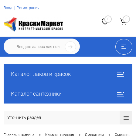
Вход
Регистрация
0
0
Каталог лаков и красок
Каталог сантехники
Уточнить раздел
•
•
•
Главная страница
Каталог товаров
Смесители
Смесители 