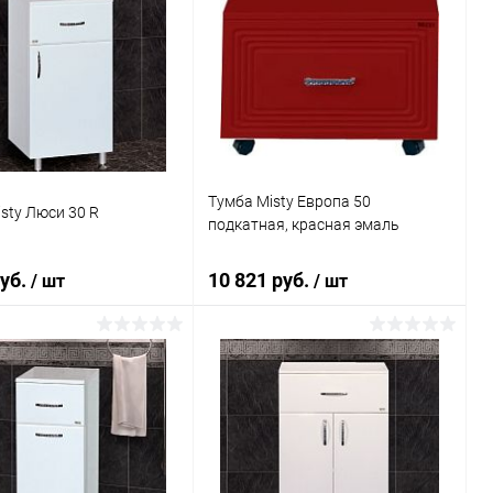
Тумба Misty Европа 50
sty Люси 30 R
подкатная, красная эмаль
руб.
10 821 руб.
/ шт
/ шт
В корзину
В корзину
ь в 1 клик
Сравнение
Купить в 1 клик
Сравнение
ранное
Под заказ
В избранное
Под заказ