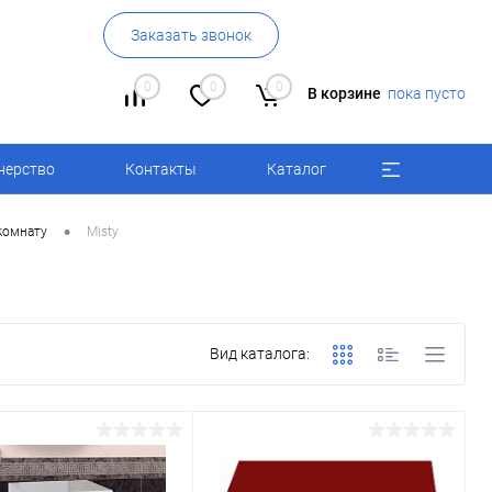
Заказать звонок
0
0
0
В корзине
пока пусто
нерство
Контакты
Каталог
•
комнату
Misty
Вид каталога: