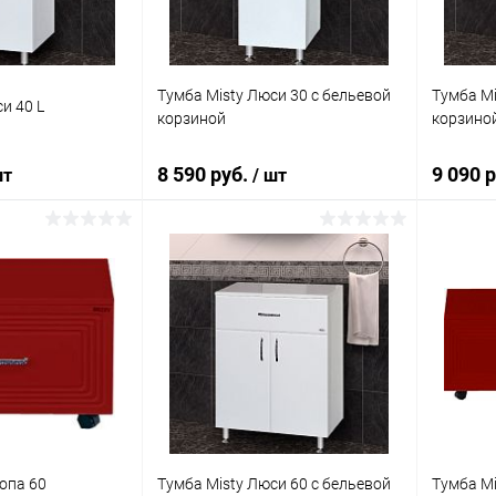
Тумба Misty Люси 30 с бельевой
Тумба Mi
и 40 L
корзиной
корзино
8 590 руб.
9 090 
шт
/ шт
корзину
В корзину
ик
Сравнение
Купить в 1 клик
Сравнение
Купит
Под заказ
В избранное
Под заказ
В изб
опа 60
Тумба Misty Люси 60 с бельевой
Тумба Mi