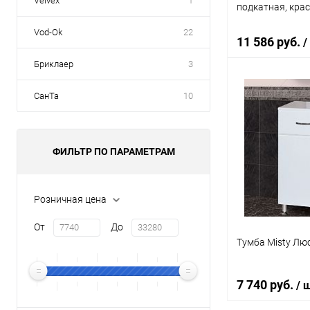
Velvex
1
подкатная, кра
Vod-Ok
22
11 586 руб.
/
Бриклаер
3
СанТа
10
В 
Купить в 1 кл
ФИЛЬТР ПО ПАРАМЕТРАМ
В избранное
Розничная цена
От
До
Тумба Misty Люс
7 740 руб.
/ 