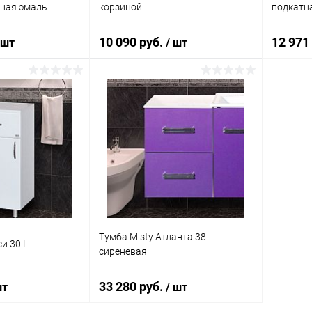
сная эмаль
корзиной
подкатна
10 090 руб.
12 971
 шт
/ шт
корзину
В корзину
ик
Сравнение
Купить в 1 клик
Сравнение
Купит
Под заказ
В избранное
Под заказ
В изб
Тумба Misty Атланта 38
и 30 L
сиреневая
33 280 руб.
шт
/ шт