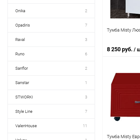
Onika
2
Opadiris
7
Тумба Misty Люс
Raval
3
8 250 руб.
/ 
Runo
6
Sanflor
2
В 
Sanstar
1
Купить в 1 кл
STWORKI
3
В избранное
Style Line
7
ValenHouse
11
Тумба Misty Евр