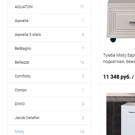
AQUATON
11
Aqwella
1
Aqwella 5 stars
6
BelBagno
1
Тумба Misty Евр
подкатная, беж
Bellezza
12
11 348 руб.
Comforty
2
/
Corozo
1
В 
DIWO
3
Купить в 1 кл
Jacob Delafon
2
В избранное
Misty
14