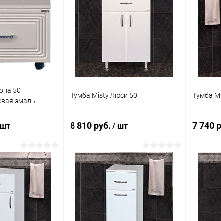
опа 50
Тумба Misty Люси 50
Тумба Mi
евая эмаль
8 810 руб.
7 740 
 шт
/ шт
корзину
В корзину
ик
Сравнение
Купить в 1 клик
Сравнение
Купит
Под заказ
В избранное
Под заказ
В изб