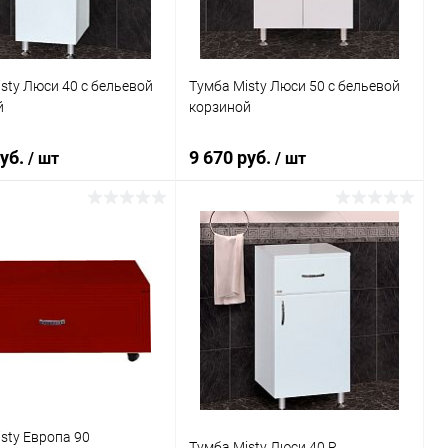
sty Люси 40 с бельевой
Тумба Misty Люси 50 с бельевой
й
корзиной
руб.
9 670 руб.
/ шт
/ шт
В корзину
В корзину
ь в 1 клик
Сравнение
Купить в 1 клик
Сравнение
ранное
Под заказ
В избранное
Под заказ
sty Европа 90
Тумба Misty Люси 40 R