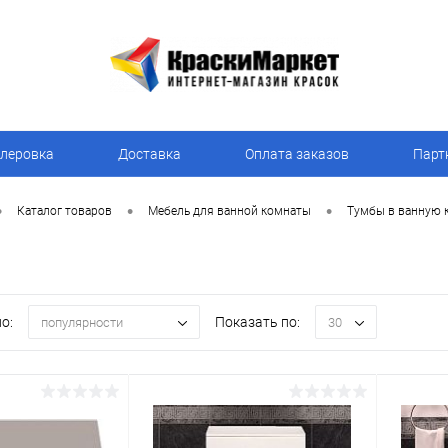
леровка
Доставка
Оплата заказов
Парт
•
•
•
Каталог товаров
Мебель для ванной комнаты
Тумбы в ванную 
о:
Показать по:
популярности
30