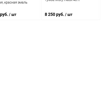
я, красная эмаль
 руб.
8 250 руб.
/ шт
/ шт
В корзину
В корзину
ь в 1 клик
Сравнение
Купить в 1 клик
Сравнение
ранное
Под заказ
В избранное
Под заказ