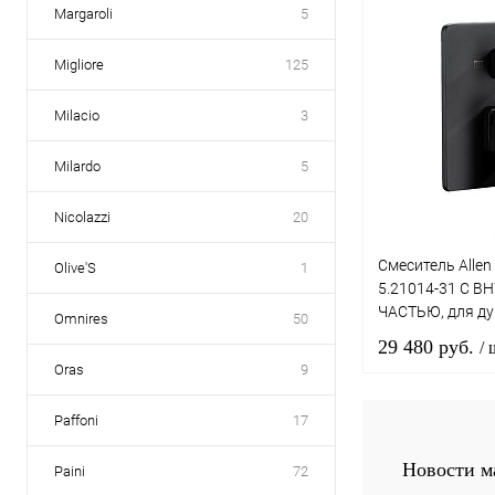
Margaroli
5
В 
Migliore
125
Купить в 1 к
Milacio
3
В избранное
Milardo
5
Nicolazzi
20
Смеситель Allen 
Olive'S
1
5.21014-31 С 
ЧАСТЬЮ, для ду
Omnires
50
матовый
29 480 руб.
/ 
Oras
9
Paffoni
17
В 
Новости м
Paini
72