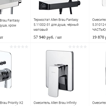
Термостат Allen Brau Fantasy
Смеситель
 Brau Fantasy
5.11002-31 для душа, чёрный
5.31012
душа, хром
матовый
ЧАСТЬЮ,
57 940 руб.
19 870
шт
/ шт
корзину
В корзину
лик
Сравнение
Купить в 1 клик
Сравнение
Купит
Под заказ
В избранное
Под заказ
В изб
Brau Priority X2
Смеситель Allen Brau Infinity
Смеситель