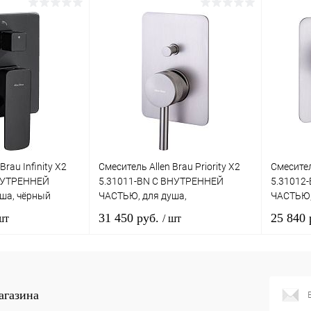
корзину
В корзину
лик
Сравнение
Купить в 1 клик
Сравнение
Купит
Под заказ
В избранное
Под заказ
В изб
Brau Infinity X2
Смеситель Allen Brau Priority X2
Смеситель
ВНУТРЕННЕЙ
5.31011-BN С ВНУТРЕННЕЙ
5.31012
ша, чёрный
ЧАСТЬЮ, для душа,
ЧАСТЬЮ,
брашированный никель
браширо
31 450 руб.
25 840
шт
/ шт
корзину
В корзину
агазина