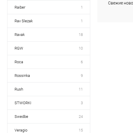
Купить в 1 к
Свежие ново
Raiber
1
В избранное
Rav Slezak
1
Ravak
18
RGW
10
Roca
6
Rossinka
9
Rush
11
STWORKI
3
Swedbe
24
Veragio
15