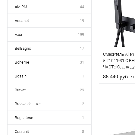
AM.PM
44
Aquanet
19
Axor
199
BelBagno
17
Смеситель Allen 
5.21011-31 С 
Boheme
31
ЧАСТЬЮ, для ду
матовый
86 440 руб.
Bossini
1
/ 
Bravat
29
В 
Bronze de Luxe
2
Купить в 1 к
Bugnatese
1
В избранное
Cersanit
8