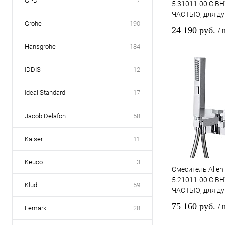
GPD
7
5.31011-00 С 
ЧАСТЬЮ, для ду
Grohe
190
24 190 руб.
/ 
Hansgrohe
184
IDDIS
12
В 
Ideal Standard
17
Купить в 1 к
В избранное
Jacob Delafon
58
Kaiser
11
Keuco
3
Смеситель Allen 
5.21011-00 С 
Kludi
59
ЧАСТЬЮ, для ду
75 160 руб.
/ 
Lemark
28