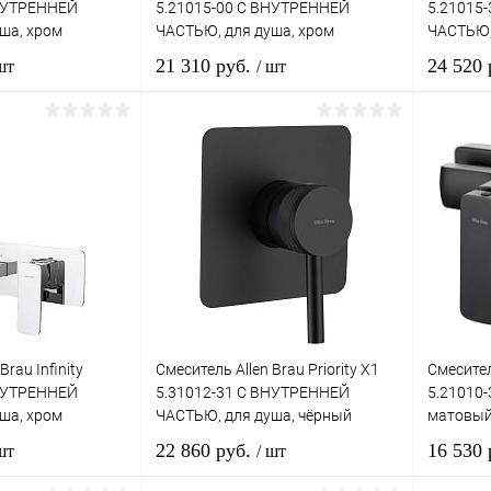
ВНУТРЕННЕЙ
5.21015-00 С ВНУТРЕННЕЙ
5.21015
ша, хром
ЧАСТЬЮ, для душа, хром
ЧАСТЬЮ,
матовы
21 310 руб.
24 520
шт
/ шт
корзину
В корзину
лик
Сравнение
Купить в 1 клик
Сравнение
Купит
Под заказ
В избранное
Под заказ
В изб
Brau Infinity
Смеситель Allen Brau Priority X1
Смеситель
ВНУТРЕННЕЙ
5.31012-31 С ВНУТРЕННЕЙ
5.21010-
ша, хром
ЧАСТЬЮ, для душа, чёрный
матовы
матовый
22 860 руб.
16 530
шт
/ шт