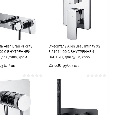
 Allen Brau Priority
Смеситель Allen Brau Infinity X2
-00 С ВНУТРЕННЕЙ
5.21014-00 С ВНУТРЕННЕЙ
 для душа, хром
ЧАСТЬЮ, для душа, хром
 руб.
25 630 руб.
/ шт
/ шт
В корзину
В корзину
ь в 1 клик
Сравнение
Купить в 1 клик
Сравнение
ранное
Под заказ
В избранное
Под заказ