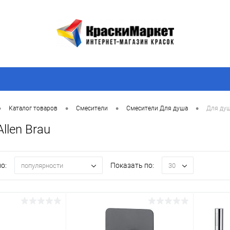
•
•
•
•
Каталог товаров
Смесители
Смесители Для душа
Для душ
llen Brau
о:
Показать по:
популярности
30