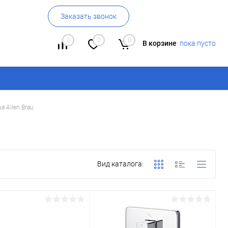
Заказать звонок
0
0
0
В корзине
пока пусто
а Allen Brau
Вид каталога: