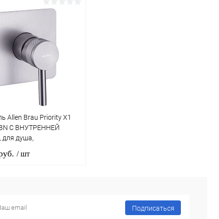
В корзину
В корзину
ь в 1 клик
Сравнение
Купить в 1 клик
Сравнение
ранное
Под заказ
В избранное
Под заказ
 Allen Brau Priority X1
-BN С ВНУТРЕННЕЙ
 для душа,
ванный никель
 руб.
/ шт
В корзину
Подписаться