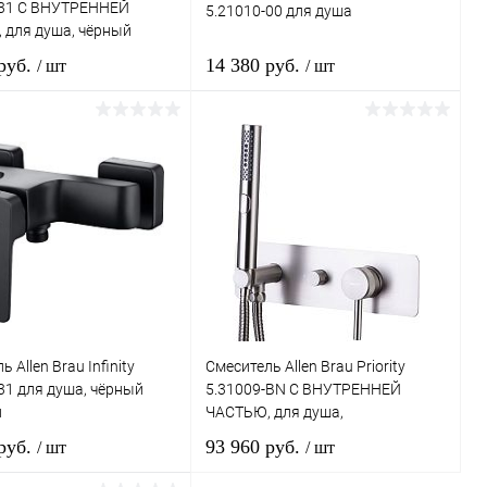
-31 С ВНУТРЕННЕЙ
5.21010-00 для душа
 для душа, чёрный
й
 руб.
14 380 руб.
/ шт
/ шт
В корзину
В корзину
ь в 1 клик
Сравнение
Купить в 1 клик
Сравнение
ранное
Под заказ
В избранное
Под заказ
 Allen Brau Infinity
Смеситель Allen Brau Priority
31 для душа, чёрный
5.31009-BN С ВНУТРЕННЕЙ
й
ЧАСТЬЮ, для душа,
брашированный никель
 руб.
93 960 руб.
/ шт
/ шт