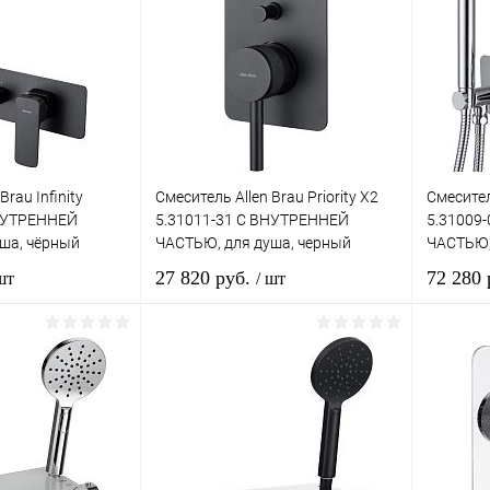
Brau Infinity
Смеситель Allen Brau Priority X2
Смеситель
ВНУТРЕННЕЙ
5.31011-31 С ВНУТРЕННЕЙ
5.31009
ша, чёрный
ЧАСТЬЮ, для душа, черный
ЧАСТЬЮ,
матовый
27 820 руб.
72 280
шт
/ шт
корзину
В корзину
лик
Сравнение
Купить в 1 клик
Сравнение
Купит
Под заказ
В избранное
Под заказ
В изб