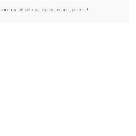
ь в 1 клик
Сравнение
гласен на
обработку персональных данных.
*
ранное
Под заказ