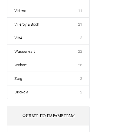
Vidima
11
Villeroy & Boch
21
VitrA
3
Wasserkraft
22
Webert
26
Zorg
2
Эконом
2
ФИЛЬТР ПО ПАРАМЕТРАМ