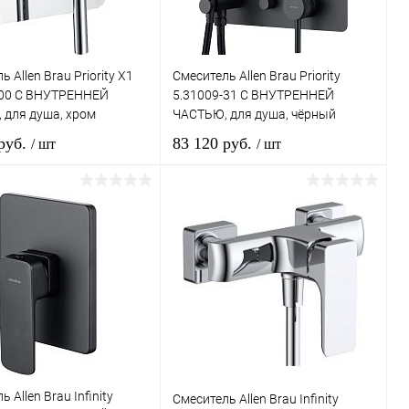
 Allen Brau Priority X1
Смеситель Allen Brau Priority
-00 С ВНУТРЕННЕЙ
5.31009-31 С ВНУТРЕННЕЙ
 для душа, хром
ЧАСТЬЮ, для душа, чёрный
матовый
 руб.
83 120 руб.
/ шт
/ шт
В корзину
В корзину
ь в 1 клик
Сравнение
Купить в 1 клик
Сравнение
ранное
Под заказ
В избранное
Под заказ
 Allen Brau Infinity
Смеситель Allen Brau Infinity