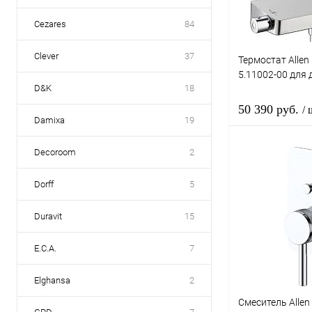
Cezares
84
Clever
37
Термостат Allen
5.11002-00 для 
D&K
18
50 390 руб.
/ 
Damixa
19
Decoroom
2
В 
Dorff
5
Купить в 1 к
Duravit
15
В избранное
E.C.A.
7
Elghansa
2
Смеситель Allen 