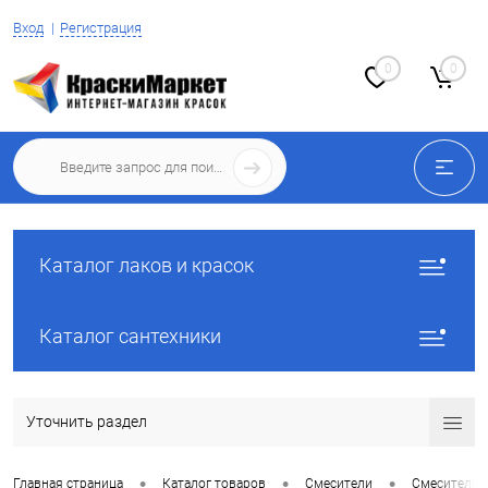
Вход
Регистрация
0
0
Каталог лаков и красок
Каталог сантехники
Уточнить раздел
•
•
•
Главная страница
Каталог товаров
Смесители
Смесители 