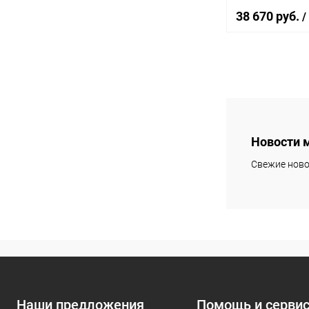
38 670 руб.
/
В 
Купить в 1 кл
В избранное
Новости 
Свежие ново
Наши предложения
Помощь и серви