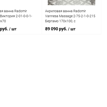
ая ванна Radomir
Акриловая ванна Radomir
Виктория 2-01-0-0-1-
Vannesa Massage 2-75-2-1-0-215
0х70
Бергамо 170х100, с
гидромассажем, каркасом и
 руб.
89 090 руб.
/ шт
/ шт
экраном, классик, L
В корзину
В корзину
ь в 1 клик
Сравнение
Купить в 1 клик
Сравнение
ранное
Под заказ
В избранное
Под заказ