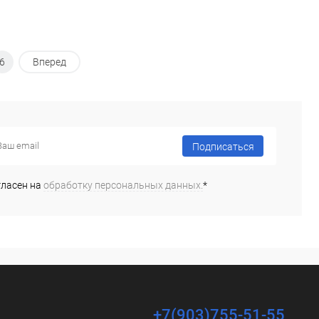
6
Вперед
Подписаться
гласен на
обработку персональных данных.
*
+7(903)755-51-55