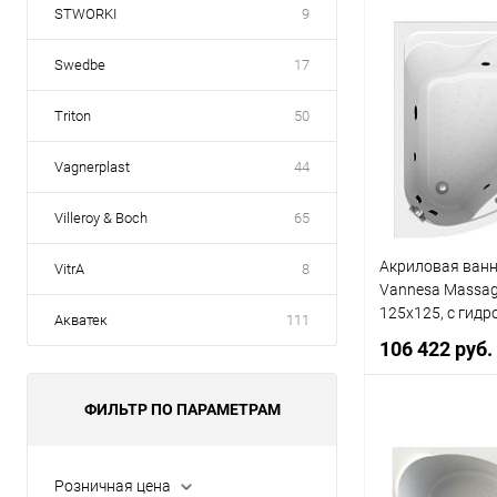
STWORKI
9
Под
Swedbe
17
Купить в 1 кл
Triton
50
В избранное
Vagnerplast
44
Villeroy & Boch
65
Акриловая ванн
VitrA
8
Vannesa Massag
125х125, с гид
Акватек
111
каркасом и экр
106 422 руб.
ФИЛЬТР ПО ПАРАМЕТРАМ
Под
Розничная цена