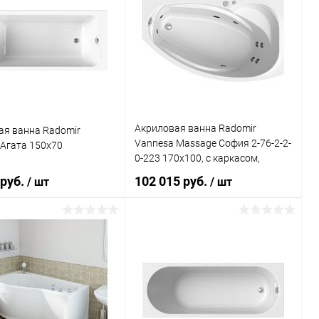
Акриловая ванна Radomir
ая ванна Radomir
Vannesa Massage София 2-76-2-2-
Агата 150x70
0-223 170х100, с каркасом,
экраном и
 руб.
102 015 руб.
/ шт
/ шт
полотенцедержателем, баланс, R
Подписаться
Подписаться
ь в 1 клик
Сравнение
Купить в 1 клик
Сравнение
ранное
Недоступно
В избранное
Недоступно