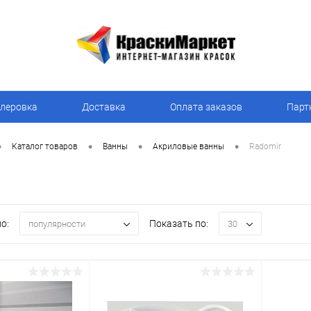
леровка
Доставка
Оплата заказов
Парт
•
•
•
•
Каталог товаров
Ванны
Акриловые ванны
Radomir
о:
Показать по:
популярности
30