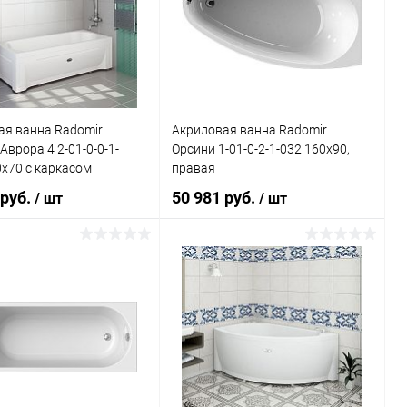
ь в 1 клик
Сравнение
Купить в 1 клик
Сравнение
ранное
Недоступно
В избранное
Недоступно
ая ванна Radomir
Акриловая ванна Radomir
Аврора 4 2-01-0-0-1-
Орсини 1-01-0-2-1-032 160x90,
x70 с каркасом
правая
 руб.
50 981 руб.
/ шт
/ шт
В корзину
Подписаться
ь в 1 клик
Сравнение
Купить в 1 клик
Сравнение
ранное
Под заказ
В избранное
Недоступно