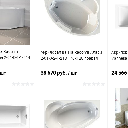
а Radomir
Акриловая ванна Radomir Алари
Акрилов
 2-01-0-1-1-214
2-01-0-2-1-218 170x120 правая
Vannesa 
38 670 руб.
24 566
 шт
/ шт
писаться
В корзину
ик
Сравнение
Купить в 1 клик
Сравнение
Купит
Недоступно
В избранное
Под заказ
В изб