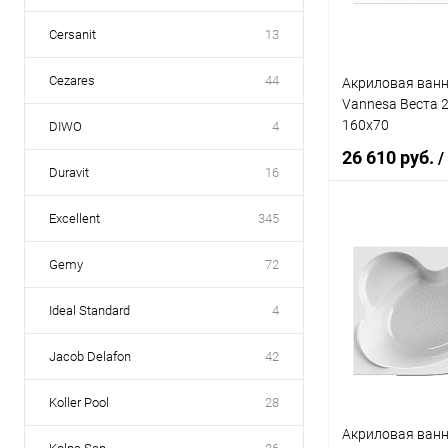
Cersanit
13
Cezares
44
Акриловая ванн
Vannesa Веста 2
160x70
DIWO
4
26 610 руб.
/
Duravit
16
Excellent
345
Под
Gemy
72
Купить в 1 кл
Ideal Standard
4
В избранное
Jacob Delafon
42
Koller Pool
28
Акриловая ванн