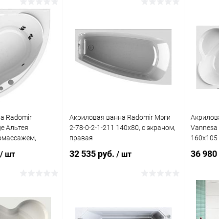
писаться
Подписаться
ик
Сравнение
Купить в 1 клик
Сравнение
Купит
Недоступно
В избранное
Недоступно
В изб
а Radomir
Акриловая ванна Radomir Мэги
Акрилов
e Альтея
2-78-0-2-1-211 140x80, с экраном,
Vannesa 
ромассажем,
правая
160x105 
аном, актив
32 535 руб.
36 980
/ шт
/ шт
писаться
В корзину