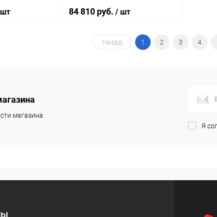
каркасом и экраном, классик, L
84 810 руб.
 шт
/ шт
Назад
1
2
3
4
корзину
В корзину
ик
Сравнение
Купить в 1 клик
Сравнение
Под заказ
В избранное
Под заказ
магазина
сти магазина
Я со
сы