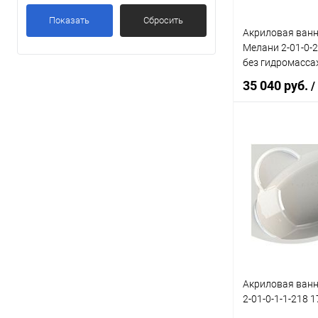
Показать
Сбросить
220 л
(15)
Акриловая ванн
230 л
(9)
Мелани 2-01-0-2
без гидромасса
240 л
(4)
35 040 руб.
/
Показать ещё 16
В 
Купить в 1 кл
В избранное
Акриловая ванн
2-01-0-1-1-218 