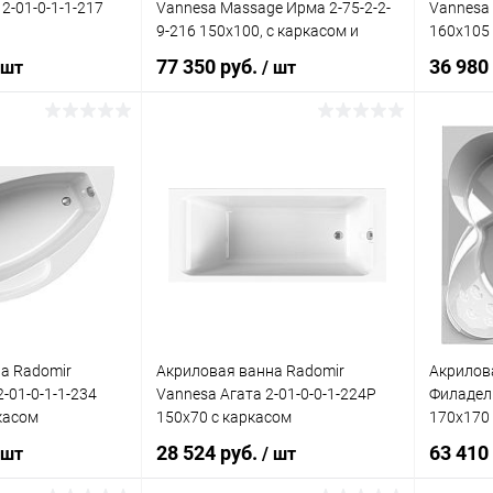
2-01-0-1-1-217
Vannesa Massage Ирма 2-75-2-2-
Vannesa 
9-216 150х100, с каркасом и
160x105
экраном, классик, R
77 350 руб.
36 980
 шт
/ шт
писаться
Подписаться
ик
Сравнение
Купить в 1 клик
Сравнение
Купит
Недоступно
В избранное
Недоступно
В изб
а Radomir
Акриловая ванна Radomir
Акрилов
-01-0-1-1-234
Vannesa Агата 2-01-0-0-1-224Р
Филадель
касом
150x70 с каркасом
170x170
28 524 руб.
63 410
 шт
/ шт