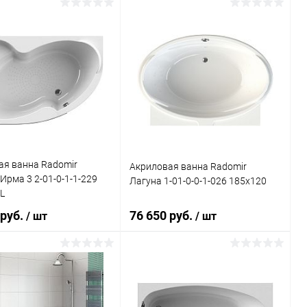
Подписаться
Подписаться
ь в 1 клик
Сравнение
Купить в 1 клик
Сравнение
ранное
Недоступно
В избранное
Недоступно
ая ванна Radomir
Акриловая ванна Radomir
Ирма 3 2-01-0-1-1-229
Лагуна 1-01-0-0-1-026 185x120
L
 руб.
76 650 руб.
/ шт
/ шт
Подписаться
Подписаться