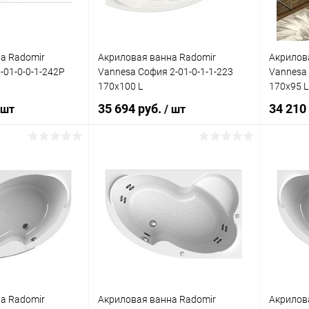
а Radomir
Акриловая ванна Radomir
Акрилов
-01-0-0-1-242Р
Vannesa София 2-01-0-1-1-223
Vannesa 
170x100 L
170x95 L
35 694 руб.
34 210
 шт
/ шт
писаться
Подписаться
ик
Сравнение
Купить в 1 клик
Сравнение
Купит
Недоступно
В избранное
Недоступно
В изб
а Radomir
Акриловая ванна Radomir
Акрилов