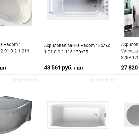
ик
Сравнение
Купить в 1 клик
Сравнение
Купит
Недоступно
В избранное
Под заказ
В изб
а Radomir
Акрилов
Акриловая ванна Radomir Уэльс
2-01-0-2-1-216
Vannesa 
1-01-0-0-1-115 170x75
228Р 170
43 561 руб.
27 820
 шт
/ шт
писаться
Подписаться
ик
Сравнение
Купить в 1 клик
Сравнение
Купит
Недоступно
В избранное
Недоступно
В изб