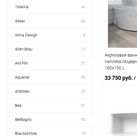
1MarKa
40
Abber
44
Aima Design
8
Allen Brau
12
Акриловая ванн
Vannesa Модерна
AM.PM
57
160x100 L
33 750 руб.
Aquanet
90
/
Art&Max
25
Под
Bas
61
Купить в 1 кл
BelBagno
90
В избранное
Black&White
15