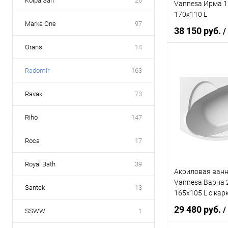
Kolpa San
26
Vannesa Ирма 1 
170x110 L
Marka One
97
38 150 руб.
/
Orans
14
Radomir
163
Под
Ravak
73
Купить в 1 кл
В избранное
Riho
147
Roca
17
Royal Bath
39
Акриловая ванн
Vannesa Варна 2
Santek
13
165x105 L с кар
29 480 руб.
/
SSWW
1