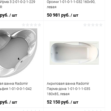
Ирма 3 2-01-0-2-1-229
Орсини 1-01-0-1-1-032 160x90,
 R
левая
 руб.
50 981 руб.
/ шт
/ шт
Подписаться
Подписаться
ь в 1 клик
Сравнение
Купить в 1 клик
Сравнение
ранное
Недоступно
В избранное
Недоступно
ая ванна Radomir
Акриловая ванна Radomir
фия 1-01-0-0-1-042
Парма-дона 1-01-0-1-1-035
180x85, левая
 руб.
52 150 руб.
/ шт
/ шт