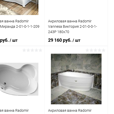
ая ванна Radomir
Акриловая ванна Radomir
Миранда 2-01-0-1-1-209
Vannesa Виктория 2-01-0-0-1-
243Р 180x70
 руб.
29 160 руб.
/ шт
/ шт
Подписаться
Подписаться
ь в 1 клик
Сравнение
Купить в 1 клик
Сравнение
ранное
Недоступно
В избранное
Недоступно
ая ванна Radomir
Акриловая ванна Radomir