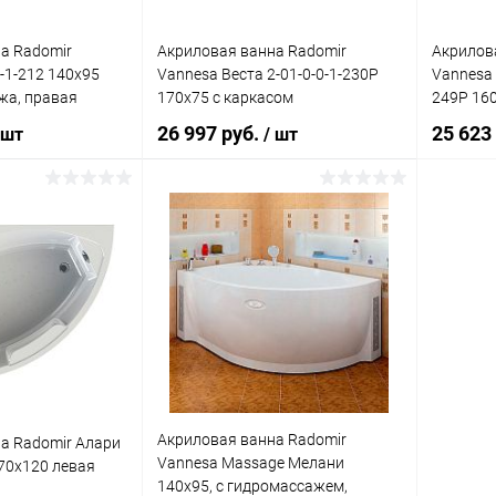
а Radomir
Акриловая ванна Radomir
Акрилов
-1-212 140x95
Vannesa Веста 2-01-0-0-1-230Р
Vannesa 
жа, правая
170x75 с каркасом
249Р 16
26 997 руб.
25 623
 шт
/ шт
корзину
Подписаться
ик
Сравнение
Купить в 1 клик
Сравнение
Купит
Под заказ
В избранное
Недоступно
В изб
Акриловая ванна Radomir
а Radomir Алари
Vannesa Massage Мелани
170x120 левая
140х95, с гидромассажем,