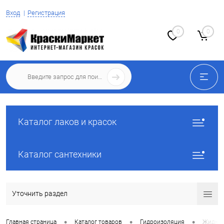
Вход
Регистрация
0
0
Каталог лаков и красок
Каталог сантехники
Уточнить раздел
•
•
•
Главная страница
Каталог товаров
Гидроизоляция
Жидкое