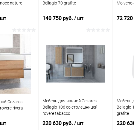
noce nature
Bellagio 70 grafite
Molveno 8
140 750 руб.
72 720
 шт
/ шт
корзину
В корзину
ик
Сравнение
Купить в 1 клик
Сравнение
Купит
Под заказ
В избранное
Под заказ
В изб
Мебель для ванной Cezares
Мебель д
ной Cezares
Bellagio 106 со столешницей
Bellagio
overe rivera
rovere tabacco
grafite
220 630 руб.
220 63
 шт
/ шт