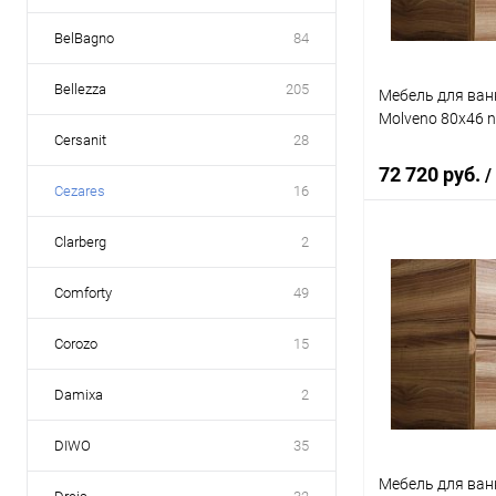
BelBagno
84
Bellezza
205
Мебель для ван
Molveno 80х46 n
Cersanit
28
72 720 руб.
/
Cezares
16
Clarberg
2
В 
Comforty
49
Купить в 1 кл
Corozo
15
В избранное
Damixa
2
DIWO
35
Мебель для ван