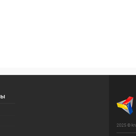
сы
2025 © kr