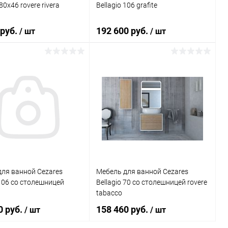
0х46 rovere rivera
Bellagio 106 grafite
 руб.
192 600 руб.
/ шт
/ шт
В корзину
В корзину
ь в 1 клик
Сравнение
Купить в 1 клик
Сравнение
ранное
Под заказ
В избранное
Под заказ
ля ванной Cezares
Мебель для ванной Cezares
 106 со столешницей
Bellagio 70 со столешницей rovere
tabacco
0 руб.
158 460 руб.
/ шт
/ шт