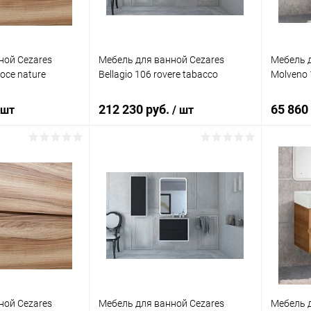
ной Cezares
Мебель для ванной Cezares
Мебель д
oce nature
Bellagio 106 rovere tabacco
Molveno 
212 230 руб.
65 860
 шт
/ шт
корзину
В корзину
ик
Сравнение
Купить в 1 клик
Сравнение
Купит
Под заказ
В избранное
Под заказ
В изб
ной Cezares
Мебель для ванной Cezares
Мебель д