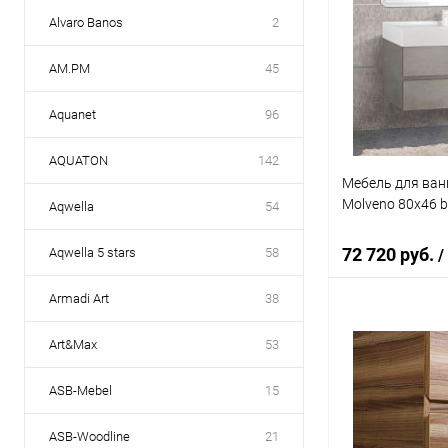
Alvaro Banos
2
AM.PM
45
Aquanet
96
AQUATON
142
Мебель для ван
Molveno 80х46 b
Aqwella
54
72 720 руб.
Aqwella 5 stars
58
/
Armadi Art
38
В 
Art&Max
53
Купить в 1 кл
ASB-Mebel
15
В избранное
ASB-Woodline
21