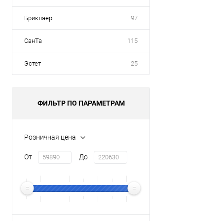
Бриклаер
97
СанТа
115
Эстет
25
ФИЛЬТР ПО ПАРАМЕТРАМ
Розничная цена
От
До