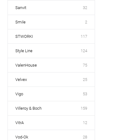
Sanvit
32
Smile
2
STWORKI
117
Style Line
124
ValenHouse
75
Velvex
25
Vigo
53
Villeroy & Boch
159
VitrA
12
Vod-Ok
28