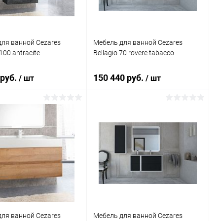
ля ванной Cezares
Мебель для ванной Cezares
100 antracite
Bellagio 70 rovere tabacco
 руб.
150 440 руб.
/ шт
/ шт
Подписаться
В корзину
ь в 1 клик
Сравнение
Купить в 1 клик
Сравнение
ранное
Недоступно
В избранное
Под заказ
ля ванной Cezares
Мебель для ванной Cezares