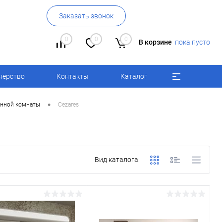
Заказать звонок
0
0
0
В корзине
пока пусто
нерство
Контакты
Каталог
•
анной комнаты
Cezares
Вид каталога: