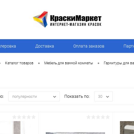
леровка
Доставка
Оплата заказов
Парт
•
•
•
Каталог товаров
Мебель для ванной комнаты
Гарнитуры для в
о:
Показать по:
популярности
30