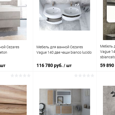
Мебель д
ной Cezares
Мебель для ванной Cezares
Vague 14
eton
Vague 140 две чаши bianco lucido
sbiancat
116 780 руб.
59 890
 шт
/ шт
корзину
Подписаться
ик
Сравнение
Купить в 1 клик
Сравнение
Купит
Под заказ
В избранное
Недоступно
В изб