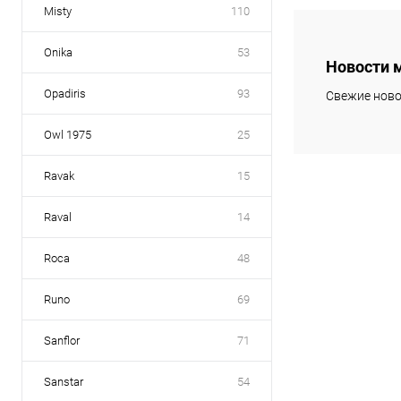
Misty
110
В 
Onika
53
Новости 
Купить в 1 кл
Opadiris
93
Свежие ново
В избранное
Owl 1975
25
Ravak
15
Raval
14
Roca
48
Runo
69
Sanflor
71
Sanstar
54