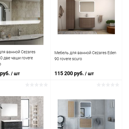
ля ванной Cezares
Мебель для ванной Cezares Eden
0 две чаши rovere
90 rovere scuro
o
 руб.
115 200 руб.
/ шт
/ шт
Подписаться
В корзину
ь в 1 клик
Сравнение
Купить в 1 клик
Сравнение
ранное
Недоступно
В избранное
Под заказ