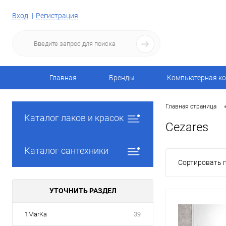
Вход
Регистрация
Главная
Бренды
Компьютерная ко
Главная страница
Каталог лаков и красок
Cezares
Каталог сантехники
Сортировать п
УТОЧНИТЬ РАЗДЕЛ
1MarKa
39