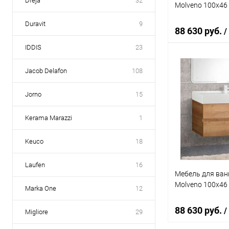
Dreja
32
Molveno 100х46 
Duravit
9
88 630 руб.
/
IDDIS
23
Jacob Delafon
108
В 
Jorno
15
Купить в 1 кл
В избранное
Kerama Marazzi
1
Keuco
18
Laufen
16
Мебель для ван
Molveno 100х46 r
Marka One
12
88 630 руб.
/
Migliore
29