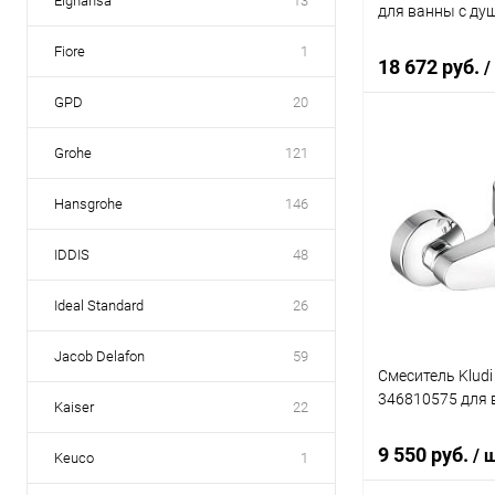
Elghansa
13
для ванны с ду
Fiore
1
18 672 руб.
/
GPD
20
Grohe
121
В 
Hansgrohe
146
Купить в 1 кл
В избранное
IDDIS
48
Ideal Standard
26
Jacob Delafon
59
Смеситель Kludi
346810575 для 
Kaiser
22
9 550 руб.
/ 
Keuco
1