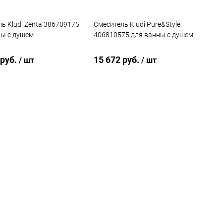
ь Kludi Zenta 386709175
Смеситель Kludi Pure&Style
ны с душем
406810575 для ванны с душем
 руб.
15 672 руб.
/ шт
/ шт
В корзину
В корзину
ь в 1 клик
Сравнение
Купить в 1 клик
Сравнение
ранное
Под заказ
В избранное
Под заказ