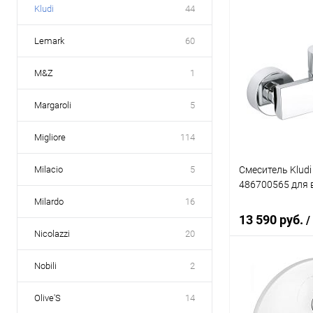
Kludi
44
В 
Lemark
60
Купить в 1 кл
M&Z
1
В избранное
Margaroli
5
Migliore
114
Смеситель Kludi
Milacio
5
486700565 для 
Milardo
16
13 590 руб.
/
Nicolazzi
20
Nobili
2
В 
Olive'S
14