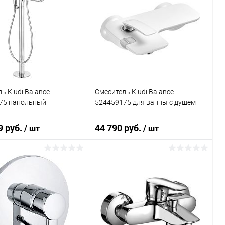
ь Kludi Balance
Смеситель Kludi Balance
75 напольный
524459175 для ванны с душем
9 руб.
44 790 руб.
/ шт
/ шт
В корзину
В корзину
ь в 1 клик
Сравнение
Купить в 1 клик
Сравнение
ранное
Под заказ
В избранное
Под заказ