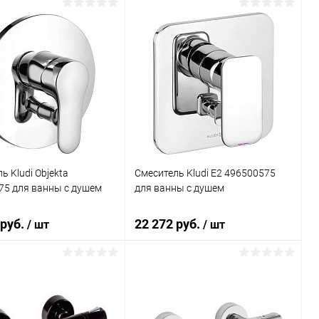
В корзину
В корзину
ь в 1 клик
Сравнение
Купить в 1 клик
Сравнение
ранное
Под заказ
В избранное
Под заказ
ь Kludi Objekta
Смеситель Kludi E2 496500575
75 для ванны с душем
для ванны с душем
 руб.
22 272 руб.
/ шт
/ шт
В корзину
В корзину