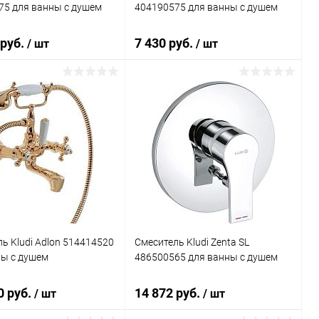
75 для ванны с душем
404190575 для ванны с душем
 руб.
7 430 руб.
/ шт
/ шт
В корзину
В корзину
ь в 1 клик
Сравнение
Купить в 1 клик
Сравнение
ранное
Под заказ
В избранное
Под заказ
ь Kludi Adlon 514414520
Смеситель Kludi Zenta SL
ны с душем
486500565 для ванны с душем
0 руб.
14 872 руб.
/ шт
/ шт