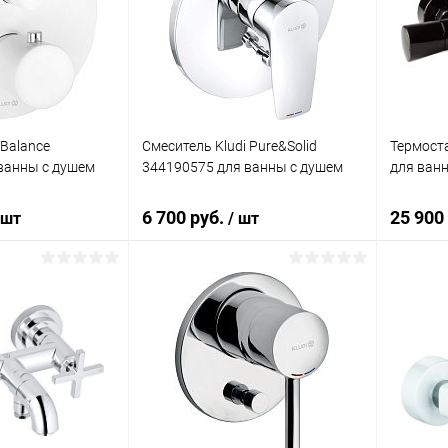
ик
Сравнение
Купить в 1 клик
Сравнение
Купит
Под заказ
В избранное
Под заказ
В изб
 Balance
Смеситель Kludi Pure&Solid
Термоста
ванны с душем
344190575 для ванны с душем
для ван
6 700 руб.
25 900
 шт
/ шт
корзину
В корзину
ик
Сравнение
Купить в 1 клик
Сравнение
Купит
Под заказ
В избранное
Под заказ
В изб