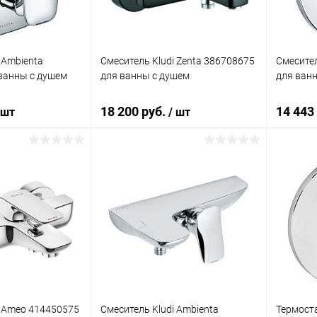
 Ambienta
Смеситель Kludi Zenta 386708675
Смесител
ванны с душем
для ванны с душем
для ван
18 200 руб.
14 443
 шт
/ шт
корзину
В корзину
ик
Сравнение
Купить в 1 клик
Сравнение
Купит
Под заказ
В избранное
Под заказ
В изб
i Ameo 414450575
Смеситель Kludi Ambienta
Термоста