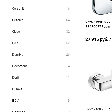
Cersanit
6
Cezares
64
Смеситель Kludi
536500575 для 
Clever
32
27 915 руб.
/
D&K
52
Damixa
26
В 
Decoroom
4
Купить в 1 кл
Dorff
11
В избранное
Duravit
7
E.C.A.
9
Смеситель Klud