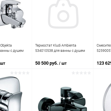
 Objekta
Термостат Kludi Ambienta
Смесител
ванны с душем
534010538 для ванны с душем
5259005
50 500 руб.
123 62
 шт
/ шт
корзину
В корзину
ик
Сравнение
Купить в 1 клик
Сравнение
Купит
Под заказ
В избранное
Под заказ
В изб