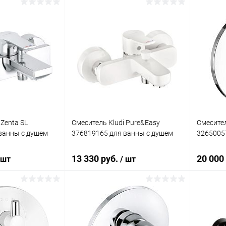
корзину
В корзину
ик
Сравнение
Купить в 1 клик
Сравнение
Купит
Под заказ
В избранное
Под заказ
В изб
 Zenta SL
Смеситель Kludi Pure&Easy
Смесител
ванны с душем
376819165 для ванны с душем
3265005
13 330 руб.
20 000
 шт
/ шт
корзину
В корзину