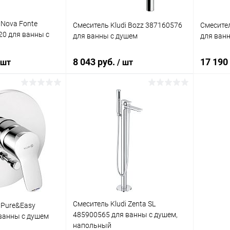
 Nova Fonte
Смеситель Kludi Bozz 387160576
Смесител
20 для ванны с
для ванны с душем
для ван
8 043 руб.
17 190
 шт
/ шт
корзину
В корзину
ик
Сравнение
Купить в 1 клик
Сравнение
Купит
Под заказ
В избранное
Под заказ
В изб
Смеситель Kludi Zenta SL
 Pure&Easy
485900565 для ванны с душем,
ванны с душем
напольный