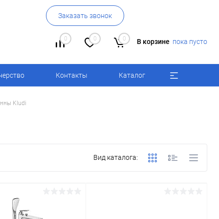
Заказать звонок
0
0
0
В корзине
пока пусто
нерство
Контакты
Каталог
нны Kludi
Вид каталога: