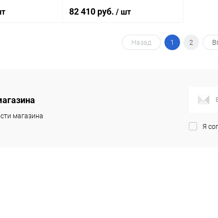
82 410 руб.
шт
/ шт
Назад
1
2
В
корзину
В корзину
ик
Сравнение
Купить в 1 клик
Сравнение
Под заказ
В избранное
Под заказ
магазина
сти магазина
Я со