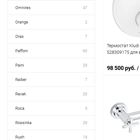
Купить в 1 кл
Omnires
47
В избранное
Orange
2
Oras
7
Термостат Kludi
Paffoni
60
528309175 для 
Paini
29
98 500 руб.
/
Raiber
7
В 
Ravak
20
Roca
5
Купить в 1 кл
В избранное
Rossinka
29
Rush
19