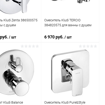
ь Kludi Zenta 386500575
Смеситель Kludi TERCIO
ны с душем
384820575 для ванны с душем
 руб.
6 970 руб.
/ шт
/ шт
В корзину
В корзину
ь в 1 клик
Сравнение
Купить в 1 клик
Сравнение
ранное
Под заказ
В избранное
Под заказ
т Kludi Balance
Смеситель Kludi Pure&Style