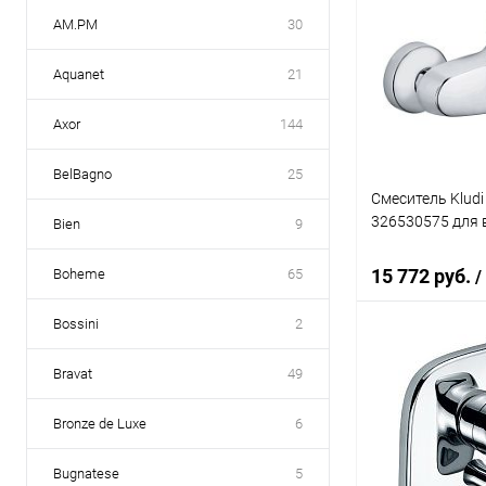
AM.PM
30
Aquanet
21
Axor
144
BelBagno
25
Смеситель Kludi
326530575 для 
Bien
9
15 772 руб.
Boheme
65
/
Bossini
2
В 
Bravat
49
Купить в 1 кл
Bronze de Luxe
6
В избранное
Bugnatese
5