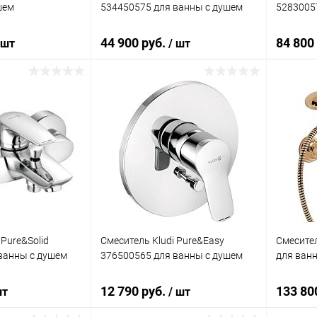
шем
534450575 для ванны с душем
5283005
44 900 руб.
84 800
 шт
/ шт
корзину
В корзину
ик
Сравнение
Купить в 1 клик
Сравнение
Купит
Под заказ
В избранное
Под заказ
В изб
 Pure&Solid
Смеситель Kludi Pure&Easy
Смесител
ванны с душем
376500565 для ванны с душем
для ван
12 790 руб.
133 80
шт
/ шт