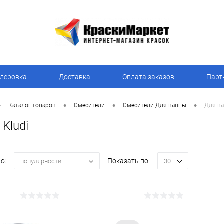
леровка
Доставка
Оплата заказов
Парт
•
•
•
•
Каталог товаров
Смесители
Смесители Для ванны
Для ва
Kludi
о:
Показать по:
популярности
30