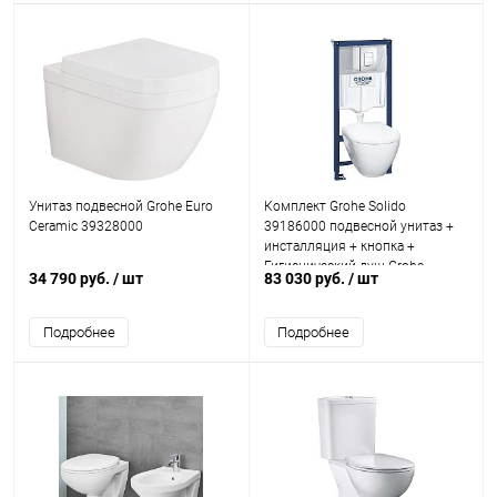
Унитаз подвесной Grohe Euro
Комплект Grohe Solido
Ceramic 39328000
39186000 подвесной унитаз +
инсталляция + кнопка +
Гигиенический душ Grohe
34 790 руб.
/ шт
83 030 руб.
/ шт
BauCurve 123072 со смесителем
Подробнее
Подробнее