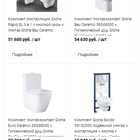
Комплект Инсталляция Grohe
Комплект Унитаз-компакт Grohe
Rapid SL 3 в 1 с кнопкой хром +
Bau Ceramic 39349000 +
Унитаз Grohe Bau Ceramic
Гигиенический душ Grohe
BauClassic 124901 со
51 600 руб.
/ шт
54 630 руб.
/ шт
смесителем
Подробнее
Подробнее
Комплект Унитаз-компакт Grohe
Комплект Grohe Solido
Euro Ceramic 39338000 +
39192000 подвесной унитаз +
Гигиенический душ Grohe
инсталляция + кнопка +
BauFlow 124900 со смесителем
Гигиенический душ Grohe