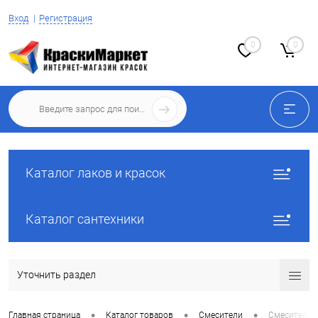
Вход
Регистрация
0
0
Каталог лаков и красок
Каталог сантехники
Уточнить раздел
•
•
•
Главная страница
Каталог товаров
Смесители
Смесители 