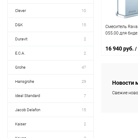
Clever
10
D&K
15
Смеситель Rava
055.00 для биде
Duravit
2
16 940 руб.
/
E.C.A.
2
Grohe
47
В 
Hansgrohe
29
Новости 
Купить в 1 кл
Свежие ново
Ideal Standard
7
В избранное
Jacob Delafon
15
Kaiser
2