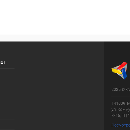
сы
2025 © kr
141009, М
ул. Комму
3/15, ТЦ 
Посмотре