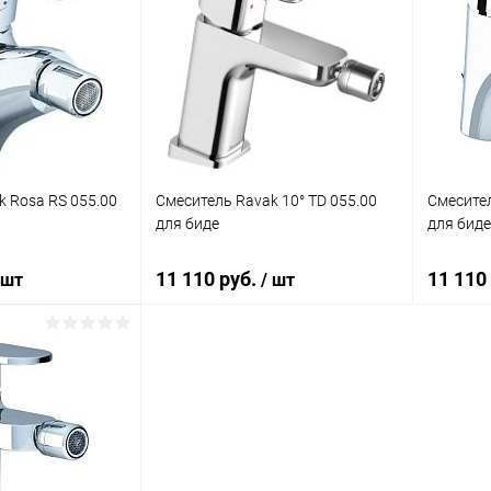
k Rosa RS 055.00
Смеситель Ravak 10° TD 055.00
Смесител
для биде
для биде
11 110 руб.
11 110
 шт
/ шт
корзину
В корзину
ик
Сравнение
Купить в 1 клик
Сравнение
Купит
Под заказ
В избранное
Под заказ
В изб