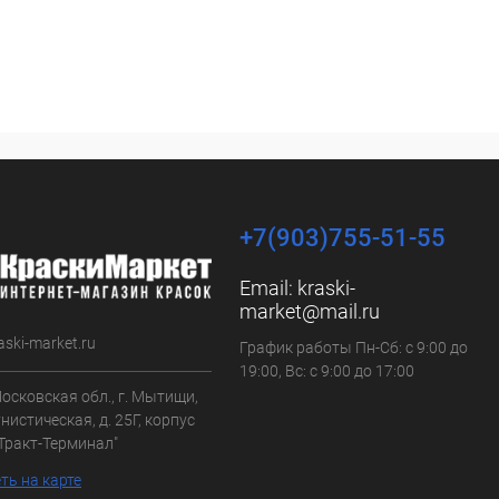
+7(903)755-51-55
Email:
kraski-
market@mail.ru
aski-market.ru
График работы Пн-Сб: с 9:00 до
19:00, Вс: с 9:00 до 17:00
осковская обл., г. Мытищи,
нистическая, д. 25Г, корпус
"Тракт-Терминал"
ть на карте