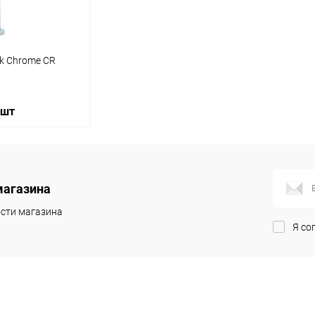
k Chrome CR
 шт
корзину
магазина
ик
Сравнение
сти магазина
Я со
Под заказ