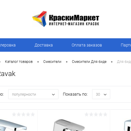
леровка
Доставка
Оплата заказов
Парт
•
•
•
•
Каталог товаров
Смесители
Смесители Для биде
Для бид
Ravak
о:
Показать по:
популярности
30