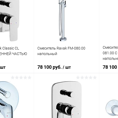
Смесите
 Classic CL
Смеситель Ravak FM-080.00
081.00 
РЕННЕЙ ЧАСТЬЮ
напольный
напольн
78 100 руб.
78 100
 шт
/ шт
корзину
В корзину
ик
Сравнение
Купить в 1 клик
Сравнение
Купит
Под заказ
В избранное
Под заказ
В изб