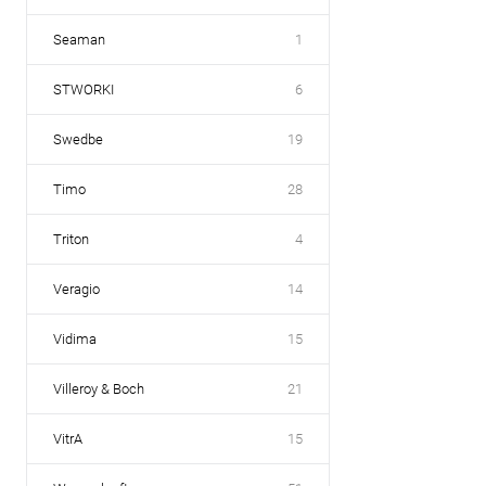
Seaman
1
STWORKI
6
Swedbe
19
Timo
28
Triton
4
Veragio
14
Vidima
15
Villeroy & Boch
21
VitrA
15