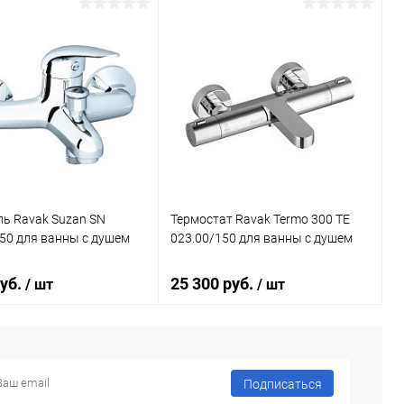
В корзину
В корзину
ь в 1 клик
Сравнение
Купить в 1 клик
Сравнение
ранное
Под заказ
В избранное
Под заказ
ь Ravak Suzan SN
Термостат Ravak Termo 300 TE
50 для ванны с душем
023.00/150 для ванны с душем
руб.
25 300 руб.
/ шт
/ шт
В корзину
В корзину
Подписаться