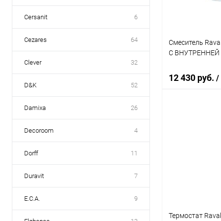
Cersanit
6
Cezares
64
Смеситель Rava
С ВНУТРЕННЕЙ
Clever
32
12 430 руб.
/
D&K
52
Damixa
26
В 
Decoroom
4
Купить в 1 кл
Dorff
11
В избранное
Duravit
7
E.C.A.
9
Термостат Rava