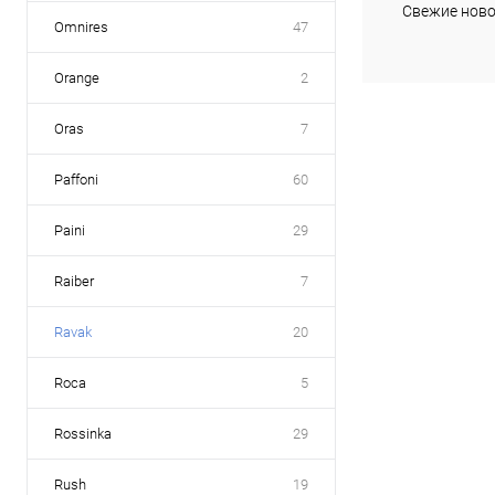
Купить в 1 кл
Свежие ново
Omnires
47
В избранное
Orange
2
Oras
7
Paffoni
60
Paini
29
Raiber
7
Ravak
20
Roca
5
Rossinka
29
Rush
19