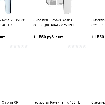
k Rosa RS 061.00
Смеситель Ravak Classic CL
Смесите
 ЧАСТЬЮ
061.00 для ванны с душем
022.00/1
11 550 руб.
11 550
 шт
/ шт
корзину
В корзину
ик
Сравнение
Купить в 1 клик
Сравнение
Купит
Под заказ
В избранное
Под заказ
В изб
k Chrome CR
Термостат Ravak Termo 100 TE
Смесител