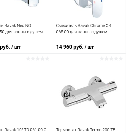
ль Ravak Neo NO
Смеситель Ravak Chrome CR
50 для ванны с душем
065.00 для ванны с душем
 руб.
14 960 руб.
/ шт
/ шт
В корзину
В корзину
ь в 1 клик
Сравнение
Купить в 1 клик
Сравнение
ранное
Под заказ
В избранное
Под заказ
ь Ravak 10° TD 061.00 С
Термостат Ravak Termo 200 TE