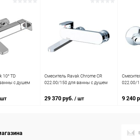
корзину
В корзину
ик
Сравнение
Купить в 1 клик
Сравнение
Купит
Под заказ
В избранное
Под заказ
В изб
k 10° TD
Смеситель Ravak Chrome CR
Смесител
 ванны с душем
022.00/150 для ванны с душем
022.00/1
29 370 руб.
9 240 
 шт
/ шт
корзину
В корзину
магазина