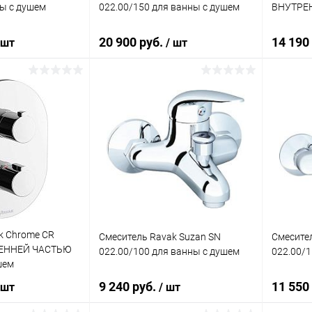
ны с душем
022.00/150 для ванны с душем
ВНУТРЕ
20 900 руб.
14 190
 шт
/ шт
корзину
В корзину
ик
Сравнение
Купить в 1 клик
Сравнение
Купит
Под заказ
В избранное
Под заказ
В изб
k Chrome CR
Смеситель Ravak Suzan SN
Смесител
РЕННЕЙ ЧАСТЬЮ
022.00/100 для ванны с душем
022.00/1
шем
9 240 руб.
11 550
 шт
/ шт