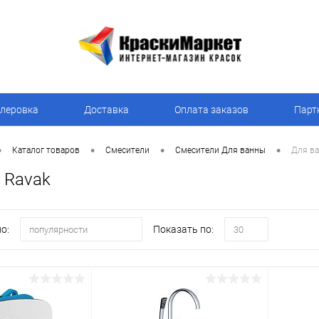
леровка
Доставка
Оплата заказов
Парт
•
•
•
•
Каталог товаров
Смесители
Смесители Для ванны
Для ва
 Ravak
о:
Показать по:
популярности
30