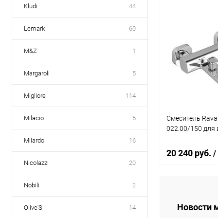
Kludi
44
В 
Lemark
60
Купить в 1 кл
M&Z
1
В избранное
Margaroli
5
Migliore
114
Смеситель Rava
Milacio
5
022.00/150 для
Milardo
16
20 240 руб.
/
Nicolazzi
20
Nobili
2
В 
Новости 
Olive'S
14