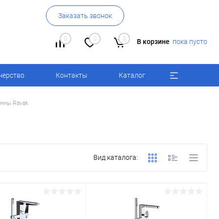
Заказать звонок
0
0
0
В корзине
пока пусто
нерство
Контакты
Каталог
нны Ravak
Вид каталога: