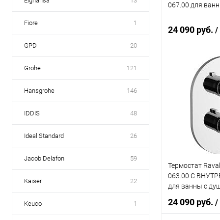
Elghansa
13
067.00 для ван
Fiore
1
24 090 руб.
/
GPD
20
Grohe
121
В 
Hansgrohe
146
Купить в 1 кл
В избранное
IDDIS
48
Ideal Standard
26
Jacob Delafon
59
Термостат Rava
063.00 С ВНУТ
Kaiser
22
для ванны с ду
24 090 руб.
/
Keuco
1