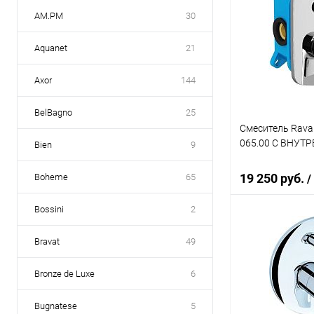
AM.PM
30
Aquanet
21
Axor
144
BelBagno
25
Смеситель Ravak
065.00 С ВНУТ
Bien
9
19 250 руб.
Boheme
65
/
Bossini
2
В 
Bravat
49
Купить в 1 кл
Bronze de Luxe
6
В избранное
Bugnatese
5