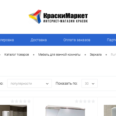
леровка
Доставка
Оплата заказов
Парт
•
•
•
•
Каталог товаров
Мебель для ванной комнаты
Зеркала
Ru
о:
Показать по:
популярности
30