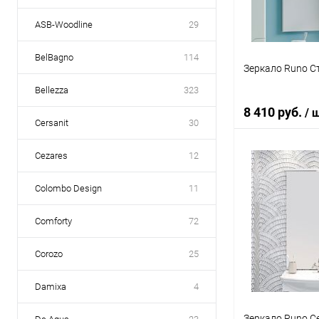
ASB-Woodline
29
BelBagno
114
Зеркало Runo С
Bellezza
323
8 410 руб.
/ 
Cersanit
30
Cezares
12
В 
Colombo Design
11
Купить в 1 кл
Comforty
72
В избранное
Corozo
25
Damixa
4
Зеркало Runo С