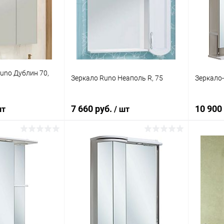
ик
Сравнение
Купить в 1 клик
Сравнение
Купит
Под заказ
В избранное
Под заказ
В изб
uno Дублин 70,
Зеркало Runo Неаполь R, 75
Зеркало
7 660 руб.
10 900
шт
/ шт
корзину
В корзину
ик
Сравнение
Купить в 1 клик
Сравнение
Купит
Под заказ
В избранное
Под заказ
В изб