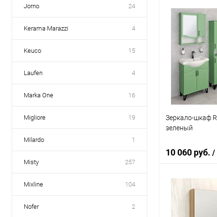
Jorno
24
В 
Kerama Marazzi
4
Купить в 1 кл
Keuco
15
В избранное
Laufen
4
Marka One
16
Зеркало-шкаф R
Migliore
19
зеленый
Milardo
1
10 060 руб.
/
Misty
257
Mixline
104
В 
Nofer
2