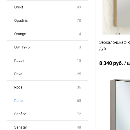
Купить в 1 кл
Onika
93
В избранное
Opadiris
78
Orange
4
Зеркало-шкаф R
Owl 1975
3
дуб
Ravak
15
8 340 руб.
/ 
Raval
25
В 
Roca
36
Runo
65
Купить в 1 кл
В избранное
Sanflor
72
Sanstar
48