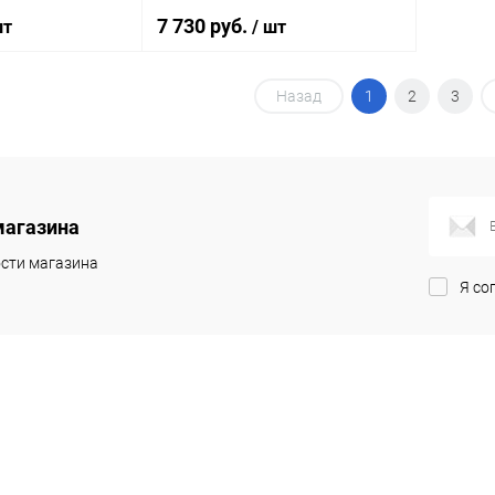
7 730 руб.
шт
/ шт
Назад
1
2
3
корзину
В корзину
ик
Сравнение
Купить в 1 клик
Сравнение
Под заказ
В избранное
Под заказ
магазина
сти магазина
Я со