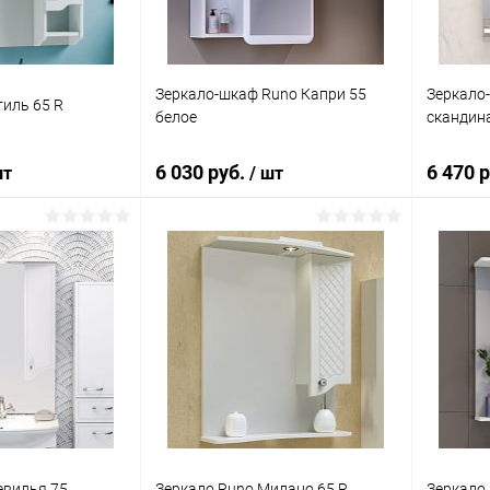
Зеркало-шкаф Runo Капри 55
Зеркало-
тиль 65 R
белое
скандин
6 030 руб.
6 470 
шт
/ шт
корзину
В корзину
ик
Сравнение
Купить в 1 клик
Сравнение
Купит
Под заказ
В избранное
Под заказ
В изб
евилья 75
Зеркало Runo Милано 65 R
Зеркало 