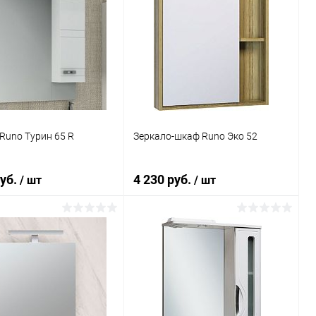
Runo Турин 65 R
Зеркало-шкаф Runo Эко 52
руб.
4 230 руб.
/ шт
/ шт
В корзину
В корзину
ь в 1 клик
Сравнение
Купить в 1 клик
Сравнение
ранное
Под заказ
В избранное
Под заказ