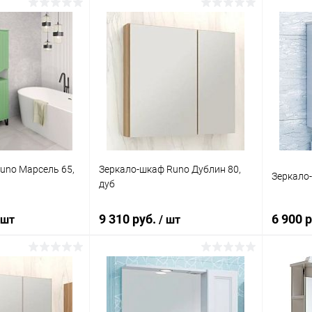
корзину
В корзину
ик
Сравнение
Купить в 1 клик
Сравнение
Купит
Под заказ
В избранное
Под заказ
В изб
uno Марсель 65,
Зеркало-шкаф Runo Дублин 80,
Зеркало
дуб
9 310 руб.
6 900 
 шт
/ шт
корзину
В корзину