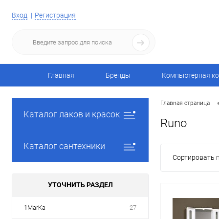
Вход
Регистрация
Главная
Бренды
Компьютерная ко
Главная страница
Каталог лаков и красок
Runo
Каталог сантехники
Сортировать п
УТОЧНИТЬ РАЗДЕЛ
1MarKa
27