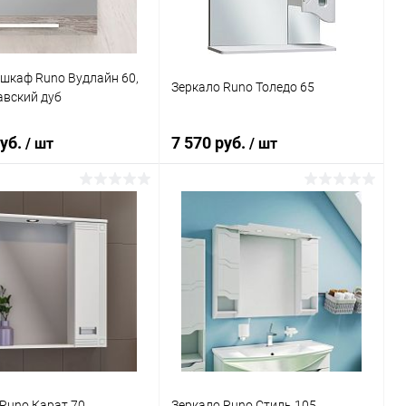
шкаф Runo Вудлайн 60,
Зеркало Runo Толедо 65
авский дуб
руб.
7 570 руб.
/ шт
/ шт
В корзину
В корзину
ь в 1 клик
Сравнение
Купить в 1 клик
Сравнение
ранное
Под заказ
В избранное
Под заказ
Runo Карат 70
Зеркало Runo Стиль 105