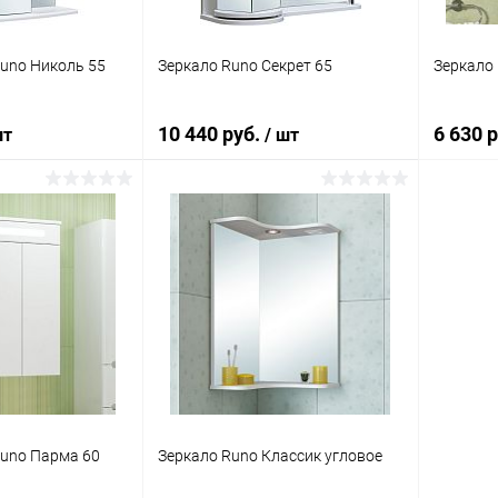
uno Николь 55
Зеркало Runo Секрет 65
Зеркало 
10 440 руб.
6 630 
шт
/ шт
корзину
В корзину
ик
Сравнение
Купить в 1 клик
Сравнение
Купит
Под заказ
В избранное
Под заказ
В изб
uno Парма 60
Зеркало Runo Классик угловое