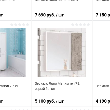
7 690 руб.
7 150 
шт
/ шт
корзину
В корзину
ик
Сравнение
Купить в 1 клик
Сравнение
Купит
Под заказ
В избранное
Под заказ
В изб
Зеркало Runo Манхэттен 75,
еаполь R, 65
Зеркало 
серый бетон
5 100 руб.
4 190 
шт
/ шт