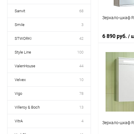
Sanvit
68
Зеркало-шкаф R
Smile
3
6 890 руб.
/ 
STWORKI
42
Style Line
100
В 
ValenHouse
44
Купить в 1 кл
Velvex
10
В избранное
Vigo
78
Villeroy & Boch
13
VitrA
4
Зеркало-шкаф R