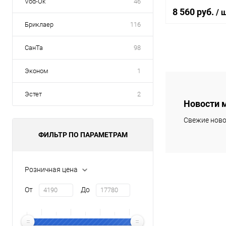
Vod-Ok
46
8 560 руб.
/ 
Бриклаер
116
СанТа
98
В 
Эконом
1
Купить в 1 кл
Эстет
2
В избранное
Новости 
Свежие ново
ФИЛЬТР ПО ПАРАМЕТРАМ
Розничная цена
От
До