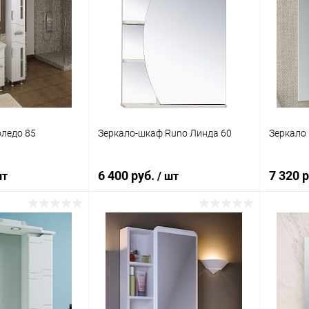
оледо 85
Зеркало-шкаф Runo Линда 60
Зеркало 
6 400 руб.
7 320 
шт
/ шт
корзину
Подписаться
ик
Сравнение
Купить в 1 клик
Сравнение
Купит
Под заказ
В избранное
Недоступно
В изб