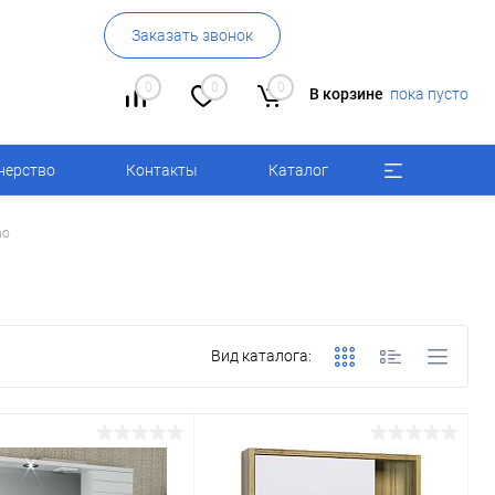
Заказать звонок
0
0
0
В корзине
пока пусто
нерство
Контакты
Каталог
no
Вид каталога: