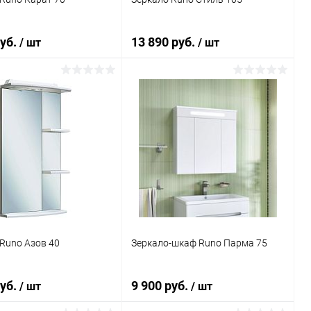
руб.
13 890 руб.
/ шт
/ шт
В корзину
В корзину
ь в 1 клик
Сравнение
Купить в 1 клик
Сравнение
ранное
Под заказ
В избранное
Под заказ
Runo Азов 40
Зеркало-шкаф Runo Парма 75
руб.
9 900 руб.
/ шт
/ шт