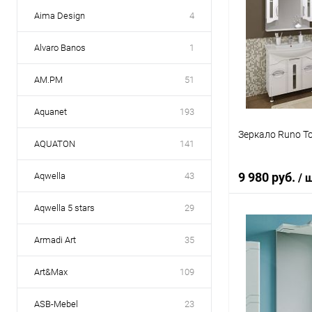
Aima Design
4
Alvaro Banos
1
AM.PM
51
Aquanet
193
Зеркало Runo Т
AQUATON
141
9 980 руб.
Aqwella
43
/ 
Aqwella 5 stars
29
В 
Armadi Art
35
Купить в 1 кл
Art&Max
109
В избранное
ASB-Mebel
23