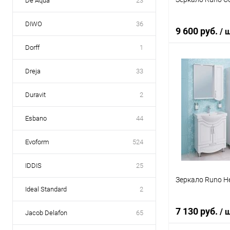
De Aqua
23
DIWO
36
9 600 руб.
/ 
Dorff
1
Dreja
33
В 
Duravit
2
Купить в 1 кл
В избранное
Esbano
44
Evoform
524
IDDIS
25
Зеркало Runo Н
Ideal Standard
2
7 130 руб.
/ 
Jacob Delafon
65